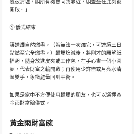
礙被清理，願所有機會向我靠近，願豐盛在此刻被
開啟。」
⑤ 儀式結束
讓蠟燭自然燃盡。（若無法一次燒完，可連續三日
點燃至完全燃盡。）蠟燭熄滅後，將剛才的願望紙
摺起，隨身放進皮夾或工作包，在手心畫一個小圓
圈，代表財富之輪開啟；再使用少許鹽或月亮水清
潔雙手，象徵能量回到平衡。
如果是家中不方便使用蠟燭的朋友，也可以選擇黃
金雨財富碗儀式。
黃金雨財富碗