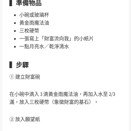
▍準備物品
小碗或玻璃杯
黃金雨魔法油
三枚硬幣
一張寫上「財富流向我」的小紙片
一點月亮水／乾淨清水
▍步驟
① 建立財富碗
在小碗中滴入 3 滴黃金雨魔法油，再加入水至 2/3
滿，放入三枚硬幣（象徵財富的基石）。
② 放入願望紙