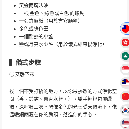
黃金雨魔法油
一根 金色、綠色或白色 的蠟燭
一張許願紙（用於書寫願望）
金色或綠色筆
一個耐熱的小盤
鹽或月亮水少許（用於儀式結束後淨化）
▍儀式步驟
① 安靜下來
找一個不受打擾的地方，以你最熟悉的方式淨化空
間（香、鈴鐺、薰香水皆可）。雙手輕輕包覆蠟
燭，深呼吸三次。想像金色的光芒從天頂流下，像
溫暖細雨灑在你的肩頭，落進你的手心。