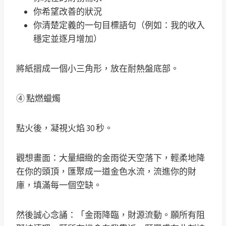
你希望改善的狀況
你清楚定義的一句目標語句（例如：我的收入
穩定並逐月增加）
將紙摺成一個小三角形，放在耐熱盤底部。
④ 點燃蠟燭
點火後，凝視火焰 30 秒。
觀想畫面：大量細緻的金雨從天空落下，輕柔地降
在你的頭頂，匯聚成一道金色水流，流進你的財
庫，填滿每一個空缺。
然後誠心念誦：「金雨降臨，財源流動。願所有阻