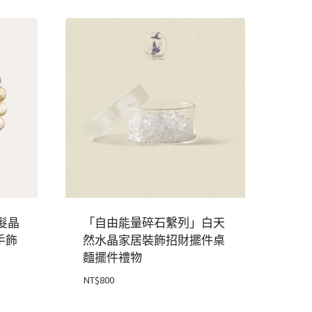
髮晶
「自由能量碎石繫列」白天
手飾
然水晶家居裝飾招財擺件桌
麵擺件禮物
NT$
800