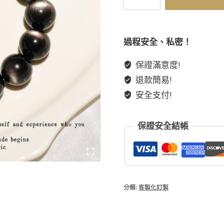
五
行
補
過程安全、私密！
原
保證滿意度!
水
退款簡易!
創
設
安全支付!
計
天
保證安全結帳
然
水
晶
海
藍
分類:
客製化訂製
寶
銀