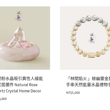
曜
石
數
量
然粉水晶吸引異性人緣能
「林間焰火 」綠幽靈金
居擺件 Natural Rose
手串天然能量水晶禮物
rtz Crystal Home Decor
NT$
5,000
4,800