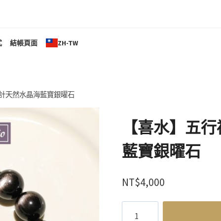
式
結帳頁面
ZH-TW
計天然水晶海藍寶銀曜石
【喜水】五行
藍寶銀曜石
NT$
4,000
【喜
水】