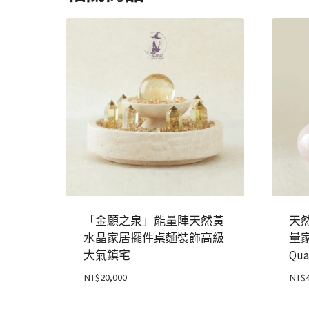
「金願之泉」能量陣天然黃
天
水晶家居擺件桌麵裝飾高級
量家
大氣鎮宅
Qua
NT$
20,000
NT$