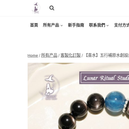
Skip
to
content
首頁
所有产品
新手指南
联系我們
支付方
Home
/
所有产品
/
客製化訂製
/
【喜水】五行補原水創設