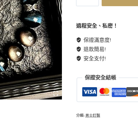
之
石】
天
過程安全、私密！
然
保證滿意度!
水
退款簡易!
晶
閃
安全支付!
電
紋
保證安全結帳
藍
虎
眼
石
手
分類:
男士訂製
串
男