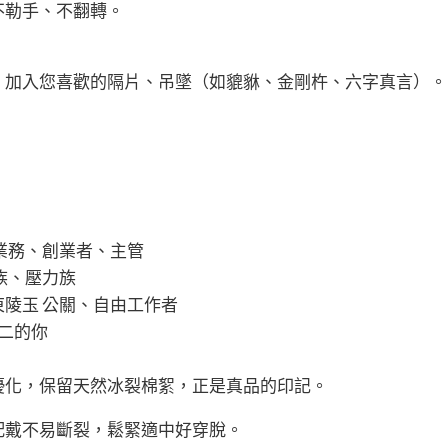
不勒手、不翻轉。
。加入您喜歡的隔片、吊墜（如貔貅、金剛杵、六字真言）。
貔貅 業務、創業者、主管
上班族、壓力族
+ 東陵玉 公關、自由工作者
無二的你
優化，保留天然冰裂棉絮，正是真品的印記。
配戴不易斷裂，鬆緊適中好穿脫。