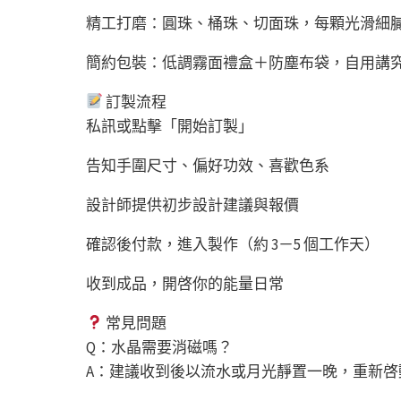
精工打磨：圓珠、桶珠、切面珠，每顆光滑細
簡約包裝：低調霧面禮盒＋防塵布袋，自用講
訂製流程
私訊或點擊「開始訂製」
告知手圍尺寸、偏好功效、喜歡色系
設計師提供初步設計建議與報價
確認後付款，進入製作（約 3－5 個工作天）
收到成品，開啓你的能量日常
常見問題
Q：水晶需要消磁嗎？
A：建議收到後以流水或月光靜置一晚，重新