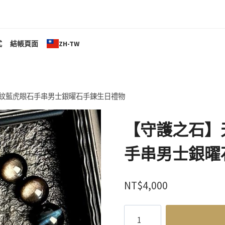
式
結帳頁面
ZH-TW
紋藍虎眼石手串男士銀曜石手鍊生日禮物
【守護之石】
手串男士銀曜
NT$
4,000
【守
護