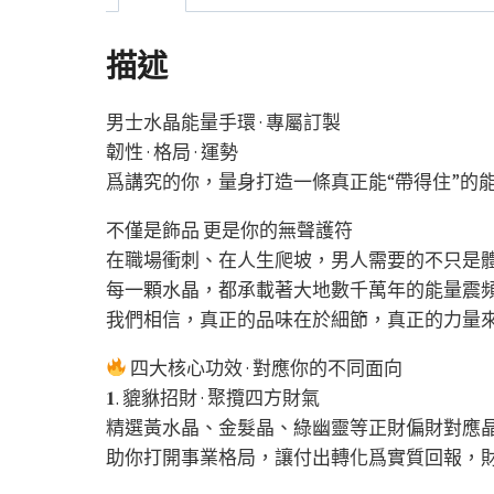
描述
男士水晶能量手環 · 專屬訂製
韌性 · 格局 · 運勢
爲講究的你，量身打造一條真正能“帶得住”的
不僅是飾品 更是你的無聲護符
在職場衝刺、在人生爬坡，男人需要的不只是
每一顆水晶，都承載著大地數千萬年的能量震
我們相信，真正的品味在於細節，真正的力量
四大核心功效 · 對應你的不同面向
𝟏. 貔貅招財 · 聚攬四方財氣
精選黃水晶、金髮晶、綠幽靈等正財偏財對應
助你打開事業格局，讓付出轉化爲實質回報，