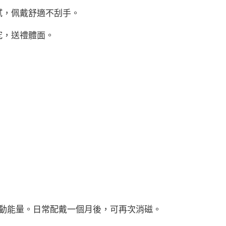
膩，佩戴舒適不刮手。
究，送禮體面。
啓動能量。日常配戴一個月後，可再次消磁。