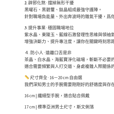
𝟐. 辟邪化煞 · 擋掉無形干擾
黑曜石、黑碧璽、鈦晶組成最強守護陣。
針對職場負能量、外出奔波時的雜氣干擾，爲
𝟑. 提升事業 · 穩固職場地位
紫水晶、東陵玉、藍線石激發理性思維與領袖
增強決斷力、提升專注度，讓你在關鍵時刻思
４. 防小人 · 遠離口舌是非
茶晶、白水晶、海藍寶淨化磁場，斬斷不必要
適合需要頻繁與人打交道、身處複雜人際關係
尺寸齊全 · 16－20 cm 自由選
我們深知男士的手腕需要剛剛好的舒適度與存
16 cm | 纖細型手腕，適合貼合佩戴
17 cm | 標準亞洲男士尺寸，斯文俐落