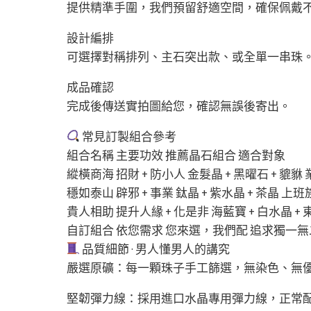
提供精準手圍，我們預留舒適空間，確保佩戴
設計編排
可選擇對稱排列、主石突出款、或全單一串珠
成品確認
完成後傳送實拍圖給您，確認無誤後寄出。
常見訂製組合參考
組合名稱 主要功效 推薦晶石組合 適合對象
縱橫商海 招財 + 防小人 金髮晶 + 黑曜石 + 
穩如泰山 辟邪 + 事業 鈦晶 + 紫水晶 + 茶晶 
貴人相助 提升人緣 + 化是非 海藍寶 + 白水晶 
自訂組合 依您需求 您來選，我們配 追求獨一
品質細節 · 男人懂男人的講究
嚴選原礦：每一顆珠子手工篩選，無染色、無
堅韌彈力線：採用進口水晶專用彈力線，正常