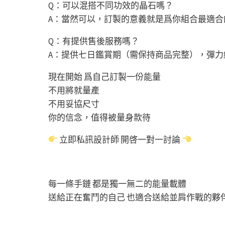
Q：可以混搭不同功效的晶石嗎？
A：當然可以，訂製的意義就是爲你組合最適合
Q：有提供售後服務嗎？
A：提供七日鑑賞期（需保持商品完整），彈
現在開始 爲自己訂製一份能量
不用將就量產
不用妥協尺寸
你的信念，值得被量身款待
立即私訊設計師 開啓一對一討論
每一條手鏈 都是獨一無二的能量載體
送給正在奮鬥的自己 也適合送給並肩作戰的夥