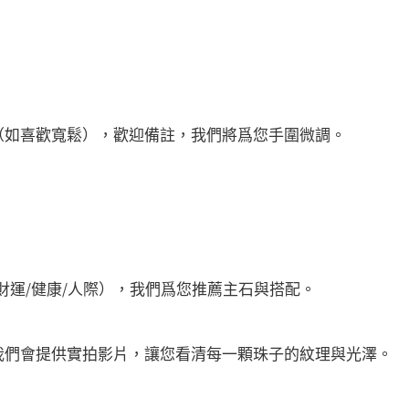
（如喜歡寬鬆），歡迎備註，我們將爲您手圍微調。
。
財運/健康/人際），我們爲您推薦主石與搭配。
我們會提供實拍影片，讓您看清每一顆珠子的紋理與光澤。