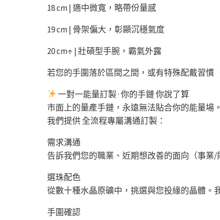
18 cm | 適中微寬，略帶份量感
19 cm | 骨架偏大，彰顯沉穩氣度
20 cm↑ | 壯碩型手腕，霸氣外露
若您的手圍落於區間之間，或有特殊配戴習慣
一對一能量訂製 · 你的手鏈 你說了算
市面上的量產手鏈，永遠無法貼合你的能量場
我們提供 全流程專屬溝通訂製：
需求溝通
告訴我們您的職業、近期想改善的面向（事業/
選珠配色
從數十種水晶原礦中，挑選與您投緣的晶體。
手圍確認