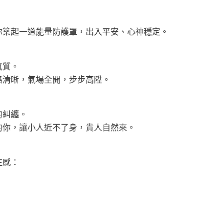
你築起一道能量防護罩，出入平安、心神穩定。
氣質。
路清晰，氣場全開，步步高陞。
的糾纏。
的你，讓小人近不了身，貴人自然來。
在感：