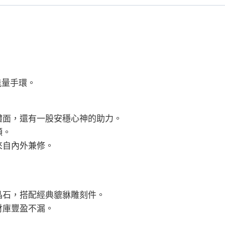
士
銀
曜
石
手
鍊
能量手環。
生
日
禮
體面，還有一股安穩心神的助力。
物
頻。
數
來自內外兼修。
量
晶石，搭配經典貔貅雕刻件。
財庫豐盈不漏。