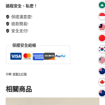
合
過程安全、私密！
集】
保證滿意度!
五
退款簡易!
行
水
安全支付!
晶
孤
保證安全結帳
品
925
銀
天
然
分類:
客製化訂製
綠
幽
相關商品
靈
送