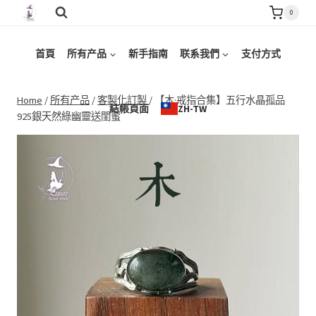
Skip
0
to
content
首頁
所有产品
新手指南
联系我們
支付方式
Home
/
所有产品
/
客製化訂製
/
【木·戒指合集】五行水晶孤品
結帳頁面
ZH-TW
925銀天然綠幽靈送閨蜜