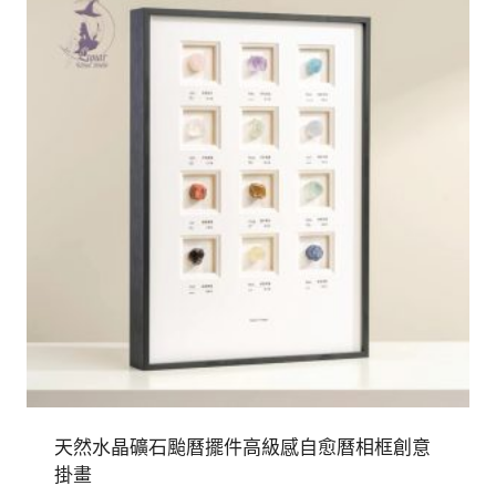
閨
蜜
數
量
天然水晶礦石颱曆擺件高級感自愈曆相框創意
掛畫