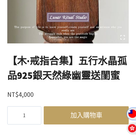
【木·戒指合集】五行水晶孤
品925銀天然綠幽靈送閨蜜
NT$
4,000
【木
加入購物車
·
戒
指