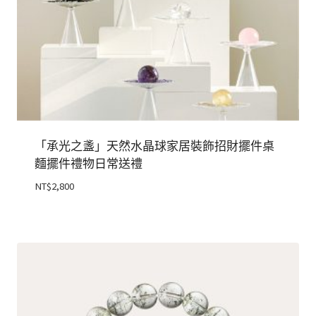
「承光之盞」天然水晶球家居裝飾招財擺件桌
麵擺件禮物日常送禮
NT$
2,800