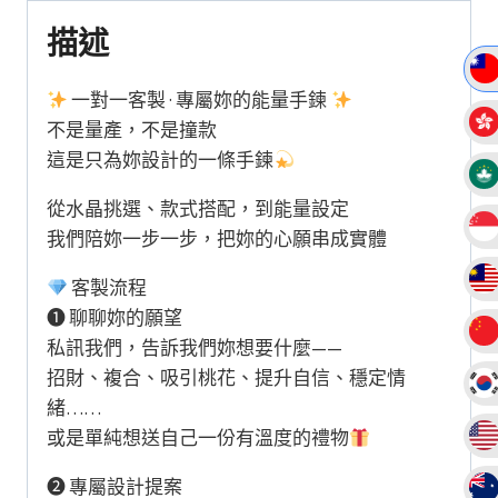
費
描述
設
計
一對一客製 · 專屬妳的能量手鍊
功
不是量產，不是撞款
效
這是只為妳設計的一條手鍊
可
從水晶挑選、款式搭配，到能量設定
疊
我們陪妳一步一步，把妳的心願串成實體
加
數
客製流程
量
❶ 聊聊妳的願望
私訊我們，告訴我們妳想要什麼——
招財、複合、吸引桃花、提升自信、穩定情
緒……
或是單純想送自己一份有溫度的禮物
❷ 專屬設計提案