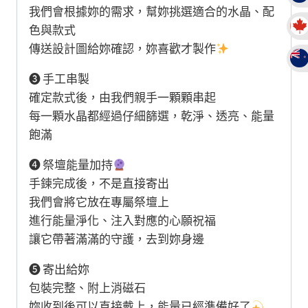
我們會根據妳的需求，幫妳挑選適合的水晶、配
色與款式
傳送設計圖給妳確認，妳喜歡才製作
❸ 手工串製
確定款式後，由我們親手一顆顆串起
每一顆水晶都經過仔細篩選，乾淨、透亮、能量
飽滿
❹ 祭壇能量加持
手鍊完成後，不是直接寄出
我們會將它放在專屬祭壇上
進行能量淨化、注入對應的心願祝福
讓它帶著滿滿的守護，去到妳身邊
❺ 寄出給妳
包裝完整、附上消磁石
妳收到後可以直接戴上，能量已經準備好了