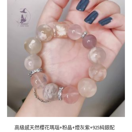
高級感天然櫻花瑪瑙+粉晶+煙灰紫+925純銀配