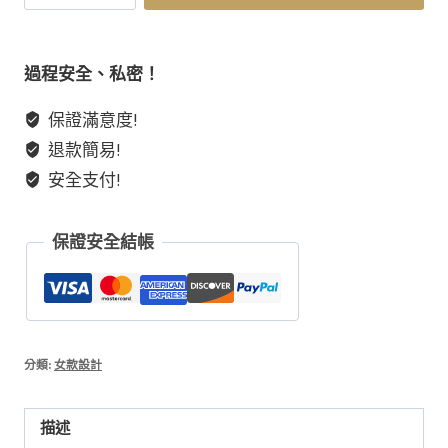
客
製
3】
過程安全、私密！
專
保證滿意度!
拍
退款簡易!
1v1
客
安全支付!
製
化
保證安全結帳
原
創
設
計
款
分類:
女款設計
手
鏈
描述
免