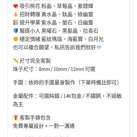
吸引桃花 粉晶、草莓晶、紫鋰輝
招財轉運 黃水晶、鈦晶、綠幽靈
提升學業 紫水晶、螢石、白幽靈
驅逐小人 黑曜石、黑髮晶、拉長石
穩定情緒 藍紋瑪瑙、海藍寶、白月光
也可以複合願望，私訊告訴我們就好
尺寸完全客製
珠子尺寸：8mm / 10mm / 12mm 可選
手圍：依妳的手圍量身製作（下單時備註即可）
金屬配件：可選純銀 / 14K包金 / 不鏽鋼，不過敏
為主
客製手鍊包含
免費專屬設計 + 一對一溝通