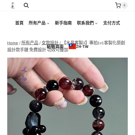
Skip
0
to
content
首頁
所有产品
新手指南
联系我們
支付方式
Home
/
所有产品
/
女款設計
/
【水晶客製3】專拍1v1客製化原創
結帳頁面
ZH-TW
設計款手鏈 免費設計 功效可疊加