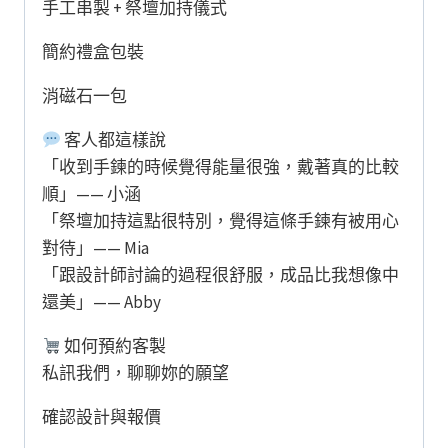
手工串製 + 祭壇加持儀式
簡約禮盒包裝
消磁石一包
客人都這樣說
「收到手鍊的時候覺得能量很強，戴著真的比較
順」—— 小涵
「祭壇加持這點很特別，覺得這條手鍊有被用心
對待」—— Mia
「跟設計師討論的過程很舒服，成品比我想像中
還美」—— Abby
如何預約客製
私訊我們，聊聊妳的願望
確認設計與報價