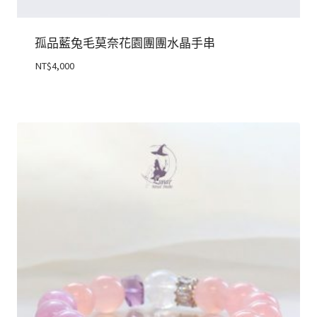
孤品藍兔毛莫奈花園團團水晶手串
NT$
4,000