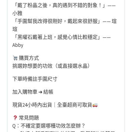
「戴了粉晶之後，真的遇到不錯的對象！」——
小雅
「手圍幫我改得很剛好，戴起來很舒服」—— 瑄
瑄
「黑曜石戴著上班，感覺心情比較穩定」——
Abby
購買方式
挑選妳想要的功效（或直接選水晶）
下單時備註手圍尺寸
加入購物車 ➜ 結帳
現貨24小時內出貨｜全臺超商可取貨
常見問題
Q：不確定要選哪種功效怎麼辦？