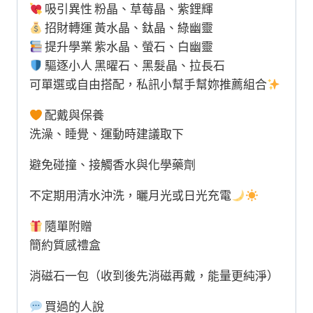
吸引異性 粉晶、草莓晶、紫鋰輝
招財轉運 黃水晶、鈦晶、綠幽靈
提升學業 紫水晶、螢石、白幽靈
驅逐小人 黑曜石、黑髮晶、拉長石
可單選或自由搭配，私訊小幫手幫妳推薦組合
配戴與保養
洗澡、睡覺、運動時建議取下
避免碰撞、接觸香水與化學藥劑
不定期用清水沖洗，曬月光或日光充電
隨單附贈
簡約質感禮盒
消磁石一包（收到後先消磁再戴，能量更純淨）
買過的人說