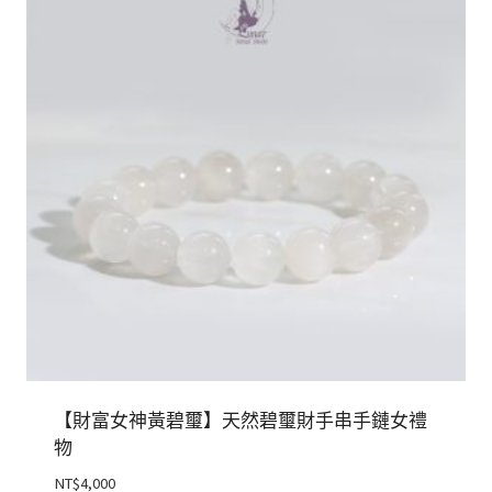
【財富女神黃碧璽】天然碧璽財手串手鏈女禮
物
NT$
4,000