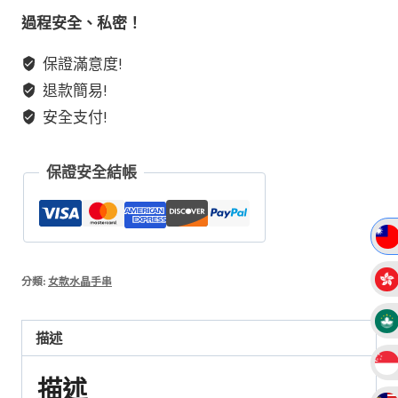
生
過程安全、私密！
命
保證滿意度!
力
退款簡易!
綠
葡
安全支付!
萄
石
保證安全結帳
白
水
晶
設
計
分類:
女款水晶手串
款
手
描述
串
數
描述