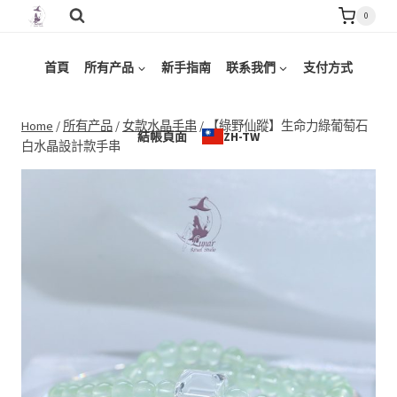
Skip
0
to
content
首頁
所有产品
新手指南
联系我們
支付方式
Home
/
所有产品
/
女款水晶手串
/
【綠野仙蹤】生命力綠葡萄石
結帳頁面
ZH-TW
白水晶設計款手串