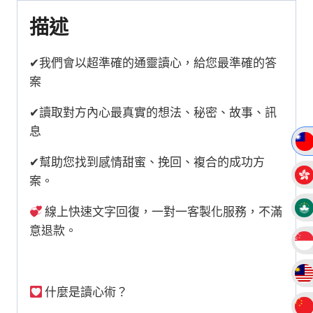
屬
描述
老
師
✔︎我們會以超準確的通靈讀心，給您最準確的答
聯
案
繫
✔︎讀取對方內心最真實的想法、秘密、故事、訊
下
息
單】
數
✔︎幫助您找到感情甜蜜、挽回、複合的成功方
量
案。
線上快速文字回復，一對一客製化服務，不滿
意退款。
什麼是讀心術？