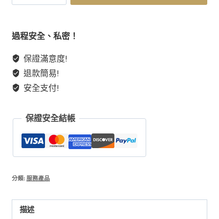
術】
讀
取
過程安全、私密！
他
保證滿意度!
的
退款簡易!
內
心
安全支付!
想
法
保證安全結帳
潛
意
識
讀
心
分類:
服務產品
【請
於
描述
專