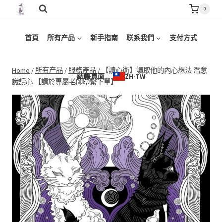
Skip
0
to
content
首頁
所有产品
新手指南
联系我們
支付方式
Home
/
所有产品
/
服務產品
/
【讀心術】讀取他的內心想法 潛意
結帳頁面
ZH-TW
識讀心 【請於專屬老師聯繫下單】