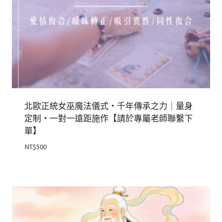
北歐正統女巫魔法儀式・千年傳承之力｜量身
定制・一對一遠距施作【請於專屬老師聯繫下
單】
NT$
500