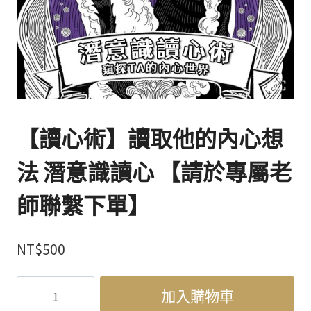
【讀心術】讀取他的內心想
法 潛意識讀心 【請於專屬老
師聯繫下單】
NT$
500
【讀
加入購物車
心