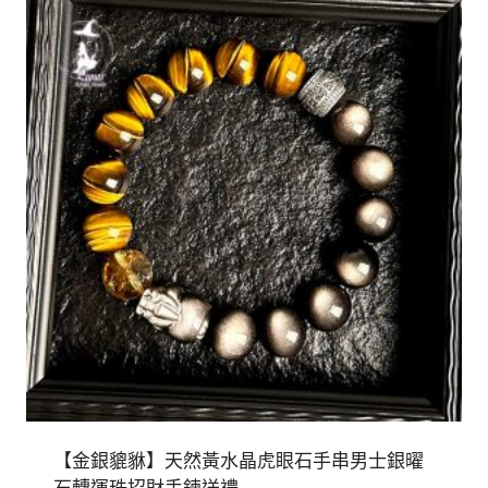
【金銀貔貅】天然黃水晶虎眼石手串男士銀曜