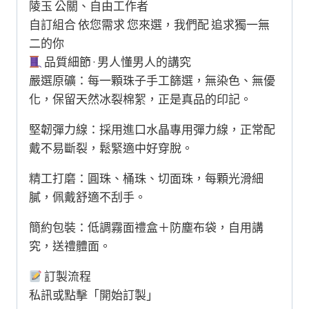
陵玉 公關、自由工作者
自訂組合 依您需求 您來選，我們配 追求獨一無
二的你
品質細節 · 男人懂男人的講究
嚴選原礦：每一顆珠子手工篩選，無染色、無優
化，保留天然冰裂棉絮，正是真品的印記。
堅韌彈力線：採用進口水晶專用彈力線，正常配
戴不易斷裂，鬆緊適中好穿脫。
精工打磨：圓珠、桶珠、切面珠，每顆光滑細
膩，佩戴舒適不刮手。
簡約包裝：低調霧面禮盒＋防塵布袋，自用講
究，送禮體面。
訂製流程
私訊或點擊「開始訂製」