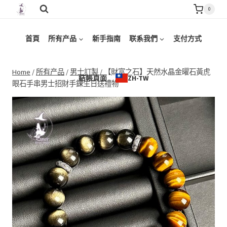
Skip
0
to
content
首頁
所有产品
新手指南
联系我們
支付方式
Home
/
所有产品
/
男士訂製
/
【財富之石】天然水晶金曜石黃虎
結帳頁面
ZH-TW
眼石手串男士招財手鍊生日送禮物