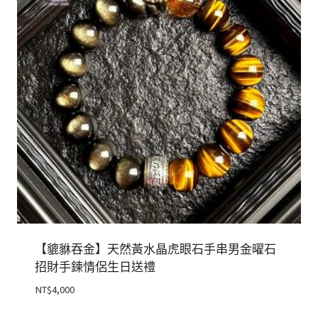
【貔貅吞金】天然黃水晶虎眼石手串男金曜石
招財手鍊情侶生日送禮
NT$
4,000