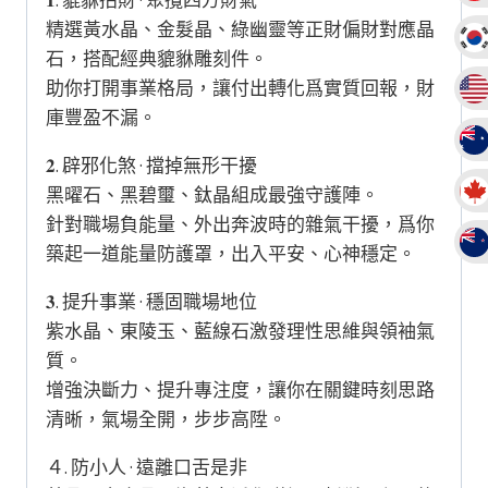
𝟏. 貔貅招財 · 聚攬四方財氣
精選黃水晶、金髮晶、綠幽靈等正財偏財對應晶
石，搭配經典貔貅雕刻件。
助你打開事業格局，讓付出轉化爲實質回報，財
庫豐盈不漏。
𝟐. 辟邪化煞 · 擋掉無形干擾
黑曜石、黑碧璽、鈦晶組成最強守護陣。
針對職場負能量、外出奔波時的雜氣干擾，爲你
築起一道能量防護罩，出入平安、心神穩定。
𝟑. 提升事業 · 穩固職場地位
紫水晶、東陵玉、藍線石激發理性思維與領袖氣
質。
增強決斷力、提升專注度，讓你在關鍵時刻思路
清晰，氣場全開，步步高陞。
４. 防小人 · 遠離口舌是非