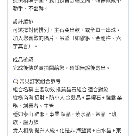
提供精準手圍，我們預留舒適空間，確保佩戴不
勒手、不翻轉。
設計編排
可選擇對稱排列、主石突出款、或全單一串珠。
加入您喜歡的隔片、吊墜（如貔貅、金剛杵、六
字真言）。
成品確認
完成後傳送實拍圖給您，確認無誤後寄出。
常見訂製組合參考
組合名稱 主要功效 推薦晶石組合 適合對象
縱橫商海 招財 + 防小人 金髮晶 + 黑曜石 + 貔貅 業
務、創業者、主管
穩如泰山 辟邪 + 事業 鈦晶 + 紫水晶 + 茶晶 上班
族、壓力族
貴人相助 提升人緣 + 化是非 海藍寶 + 白水晶 + 東