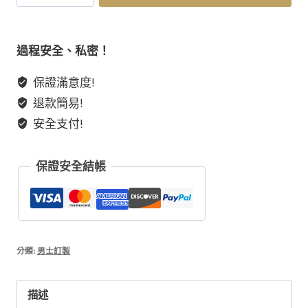
之
石】
天
過程安全、私密！
然
保證滿意度!
水
退款簡易!
晶
金
安全支付!
曜
石
保證安全結帳
黃
虎
眼
石
手
分類:
男士訂製
串
男
描述
士