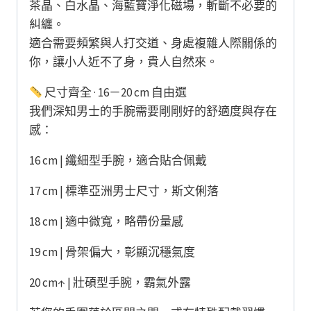
茶晶、白水晶、海藍寶淨化磁場，斬斷不必要的
糾纏。
適合需要頻繁與人打交道、身處複雜人際關係的
你，讓小人近不了身，貴人自然來。
尺寸齊全 · 16－20 cm 自由選
我們深知男士的手腕需要剛剛好的舒適度與存在
感：
16 cm | 纖細型手腕，適合貼合佩戴
17 cm | 標準亞洲男士尺寸，斯文俐落
18 cm | 適中微寬，略帶份量感
19 cm | 骨架偏大，彰顯沉穩氣度
20 cm↑ | 壯碩型手腕，霸氣外露