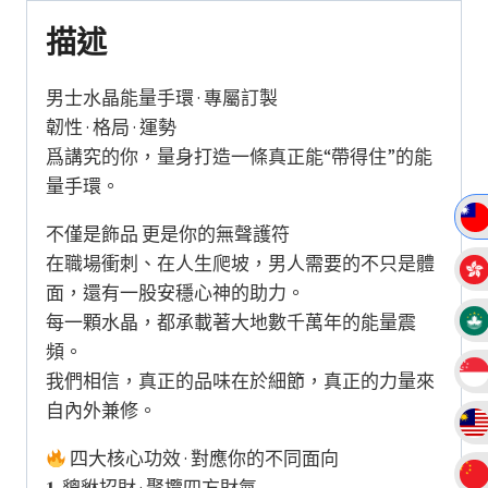
招
描述
財
手
男士水晶能量手環 · 專屬訂製
鍊
韌性 · 格局 · 運勢
生
爲講究的你，量身打造一條真正能“帶得住”的能
日
量手環。
送
不僅是飾品 更是你的無聲護符
禮
在職場衝刺、在人生爬坡，男人需要的不只是體
物
面，還有一股安穩心神的助力。
數
每一顆水晶，都承載著大地數千萬年的能量震
量
頻。
我們相信，真正的品味在於細節，真正的力量來
自內外兼修。
四大核心功效 · 對應你的不同面向