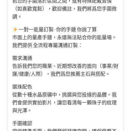
若您的手圍落於區間之間，或有特殊配戴習慣
（如喜歡寬鬆），歡迎備註，我們將爲您手圍微
調。
一對一能量訂製 · 你的手鏈 你說了算
市面上的量產手鏈，永遠無法貼合你的能量場。
我們提供 全流程專屬溝通訂製：
需求溝通
告訴我們您的職業、近期想改善的面向（事業/財
運/健康/人際），我們爲您推薦主石與搭配。
選珠配色
從數十種水晶原礦中，挑選與您投緣的晶體。我
們會提供實拍影片，讓您看清每一顆珠子的紋理
與光澤。
手圍確認