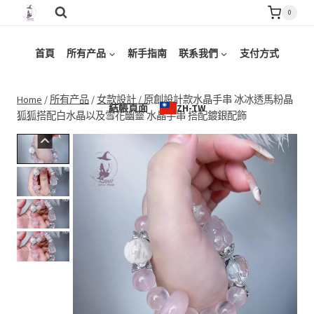
Skip
0
to
content
首頁
所有产品
新手指南
联系我們
支付方式
Home
/
所有产品
/
女款設計
/
原創設計款水晶手串 冰冰透馬粉晶
結帳頁面
ZH-TW
狐狐搭配白水晶以及雪花幽靈 水晶手串 搭配鍍銀配飾