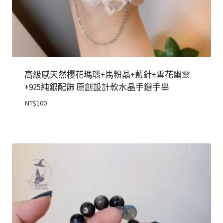
高級感天然櫻花瑪瑙+馬粉晶+藍針+雪花幽靈
+925純銀配飾 原創設計款水晶手鏈手串
NT$
100