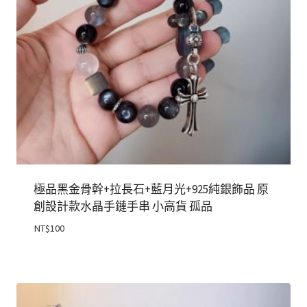
極品黑金骨幹+拉長石+藍月光+925純銀飾品 原
創設計款水晶手鏈手串 小高貨 孤品
NT$
100