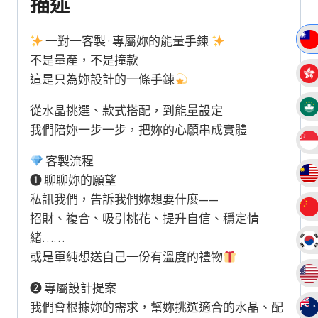
描述
水
晶
一對一客製 · 專屬妳的能量手鍊
以
不是量產，不是撞款
及
這是只為妳設計的一條手鍊
雪
從水晶挑選、款式搭配，到能量設定
花
我們陪妳一步一步，把妳的心願串成實體
幽
靈
客製流程
水
❶ 聊聊妳的願望
晶
私訊我們，告訴我們妳想要什麼——
手
招財、複合、吸引桃花、提升自信、穩定情
串
緒……
搭
或是單純想送自己一份有溫度的禮物
配
鍍
❷ 專屬設計提案
銀
我們會根據妳的需求，幫妳挑選適合的水晶、配