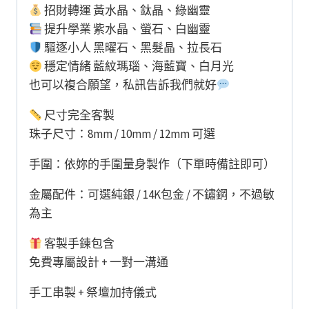
招財轉運 黃水晶、鈦晶、綠幽靈
提升學業 紫水晶、螢石、白幽靈
驅逐小人 黑曜石、黑髮晶、拉長石
穩定情緒 藍紋瑪瑙、海藍寶、白月光
也可以複合願望，私訊告訴我們就好
尺寸完全客製
珠子尺寸：8mm / 10mm / 12mm 可選
手圍：依妳的手圍量身製作（下單時備註即可）
金屬配件：可選純銀 / 14K包金 / 不鏽鋼，不過敏
為主
客製手鍊包含
免費專屬設計 + 一對一溝通
手工串製 + 祭壇加持儀式