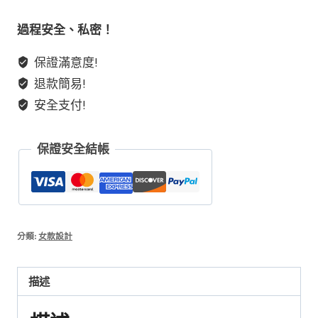
計
款
過程安全、私密！
水
保證滿意度!
晶
退款簡易!
手
串
安全支付!
冰
冰
保證安全結帳
透
馬
粉
晶
狐
分類:
女款設計
狐
搭
描述
配
白