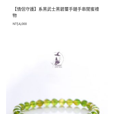
【情侶守護】系黑武士黑碧璽手鏈手串閨蜜禮
物
NT$
4,000