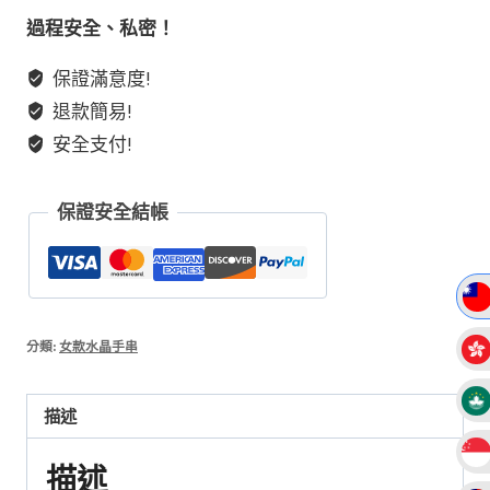
手
過程安全、私密！
鏈
保證滿意度!
藍
退款簡易!
晶
石
安全支付!
灰
天
保證安全結帳
使
白
兔
毛
設
分類:
女款水晶手串
計
款
描述
情
侶
描述