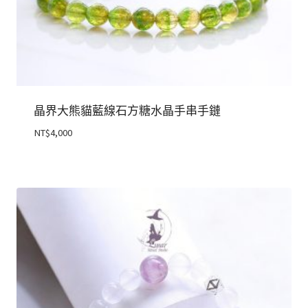
晶界大熊貓藍線石方糖水晶手串手鏈
NT$
4,000