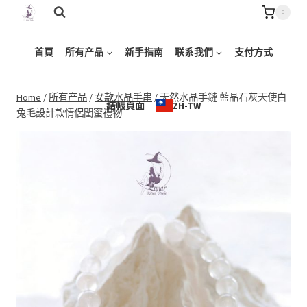
Skip
0
to
content
首頁
所有产品
新手指南
联系我們
支付方式
Home
/
所有产品
/
女款水晶手串
/
天然水晶手鏈 藍晶石灰天使白
結帳頁面
ZH-TW
兔毛設計款情侶閨蜜禮物