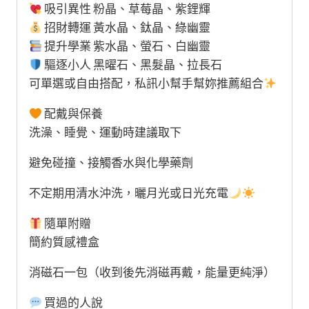
吸引異性 粉晶、草莓晶、紫鋰輝
招財轉運 黃水晶、鈦晶、綠幽靈
提升學業 紫水晶、螢石、白幽靈
驅逐小人 黑曜石、黑髮晶、拉長石
可單選或自由搭配，私訊小幫手幫妳推薦組合
配戴與保養
洗澡、睡覺、運動時建議取下
避免碰撞、接觸香水與化學藥劑
不定期用清水沖洗，曬月光或日光充電
隨單附贈
簡約質感禮盒
消磁石一包（收到後先消磁再戴，能量更純淨）
買過的人說