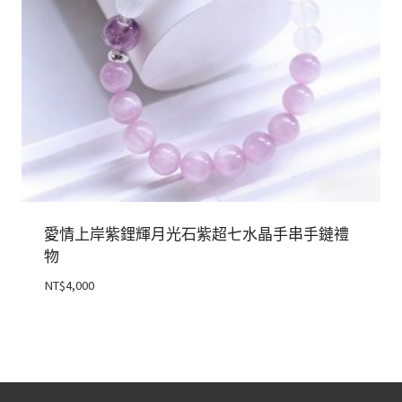
愛情上岸紫鋰輝月光石紫超七水晶手串手鏈禮
物
NT$
4,000