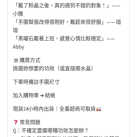
「戴了粉晶之後，真的遇到不錯的對象！」——
小雅
「手圍幫我改得很剛好，戴起來很舒服」—— 瑄
瑄
「黑曜石戴著上班，感覺心情比較穩定」——
Abby
購買方式
挑選妳想要的功效（或直接選水晶）
下單時備註手圍尺寸
加入購物車 ➜ 結帳
現貨24小時內出貨｜全臺超商可取貨
常見問題
Q：不確定要選哪種功效怎麼辦？