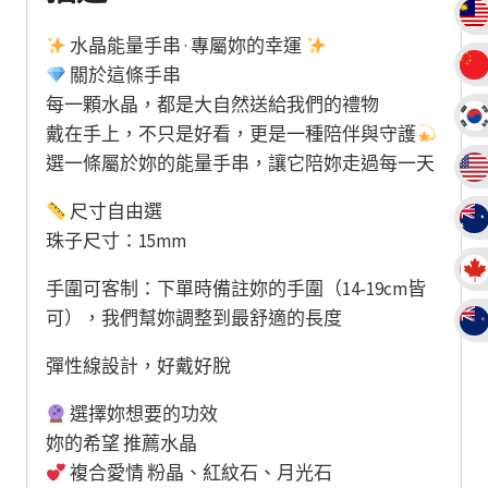
閨
蜜
水晶能量手串 · 專屬妳的幸運
禮
關於這條手串
物
每一顆水晶，都是大自然送給我們的禮物
數
戴在手上，不只是好看，更是一種陪伴與守護
量
選一條屬於妳的能量手串，讓它陪妳走過每一天
尺寸自由選
珠子尺寸：15mm
手圍可客制：下單時備註妳的手圍（14-19cm皆
可），我們幫妳調整到最舒適的長度
彈性線設計，好戴好脫
選擇妳想要的功效
妳的希望 推薦水晶
複合愛情 粉晶、紅紋石、月光石