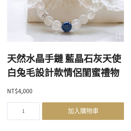
天然水晶手鏈 藍晶石灰天使
白兔毛設計款情侶閨蜜禮物
NT$
4,000
天
加入購物車
然
水
晶