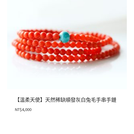
【溫柔天使】天然稀缺順發灰白兔毛手串手鏈
NT$
4,000