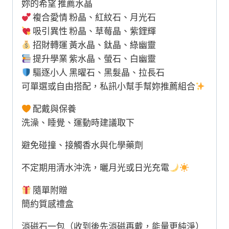
妳的希望 推薦水晶
複合愛情 粉晶、紅紋石、月光石
吸引異性 粉晶、草莓晶、紫鋰輝
招財轉運 黃水晶、鈦晶、綠幽靈
提升學業 紫水晶、螢石、白幽靈
驅逐小人 黑曜石、黑髮晶、拉長石
可單選或自由搭配，私訊小幫手幫妳推薦組合
配戴與保養
洗澡、睡覺、運動時建議取下
避免碰撞、接觸香水與化學藥劑
不定期用清水沖洗，曬月光或日光充電
隨單附贈
簡約質感禮盒
消磁石一包（收到後先消磁再戴，能量更純淨）