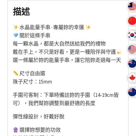
之
描述
石
高
水晶能量手串 · 專屬妳的幸運
端
關於這條手串
禮
每一顆水晶，都是大自然送給我們的禮物
品
戴在手上，不只是好看，更是一種陪伴與守護
數
選一條屬於妳的能量手串，讓它陪妳走過每一天
量
尺寸自由選
珠子尺寸：15mm
手圍可客制：下單時備註妳的手圍（14-19cm皆
可），我們幫妳調整到最舒適的長度
彈性線設計，好戴好脫
選擇妳想要的功效