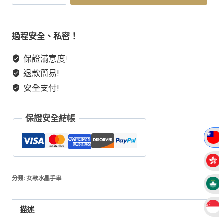
阿
塞
斯
過程安全、私密！
白
保證滿意度!
水
退款簡易!
晶
手
安全支付!
鏈
海
保證安全結帳
藍
寶
兔
毛
手
分類:
女款水晶手串
串
覺
描述
醒