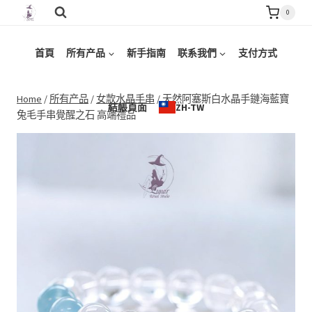
Skip
0
to
content
首頁
所有产品
新手指南
联系我們
支付方式
Home
/
所有产品
/
女款水晶手串
/
天然阿塞斯白水晶手鏈海藍寶
結帳頁面
ZH-TW
兔毛手串覺醒之石 高端禮品