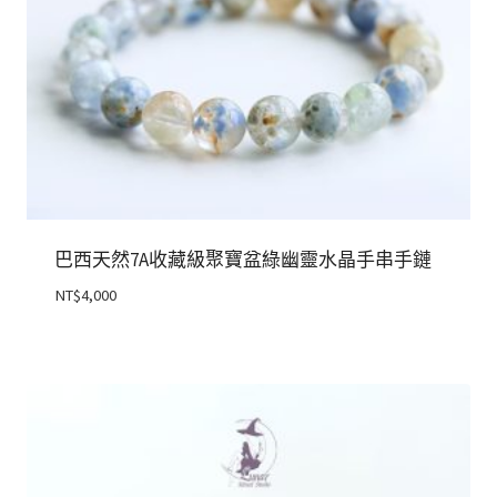
巴西天然7A收藏級聚寶盆綠幽靈水晶手串手鏈
NT$
4,000