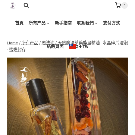
Skip
0
to
content
首頁
所有产品
新手指南
联系我們
支付方式
Home
/
所有产品
/
魔法油
/
天然魔法草藥能量精油 · 水晶碎片浸泡
結帳頁面
ZH-TW
· 蜜蠟封存