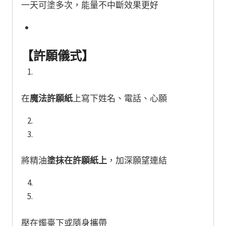
一天可塗多次，能量不中斷效果更好
【許願儀式】
在
魔法許願紙
上寫下姓名、電話、心願
將精油
塗抹在許願紙上
，加深願望連結
壓在燭臺下或隨身攜帶