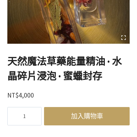
天然魔法草藥能量精油 · 水
晶碎片浸泡 · 蜜蠟封存
NT$
4,000
天
加入購物車
然
魔
法