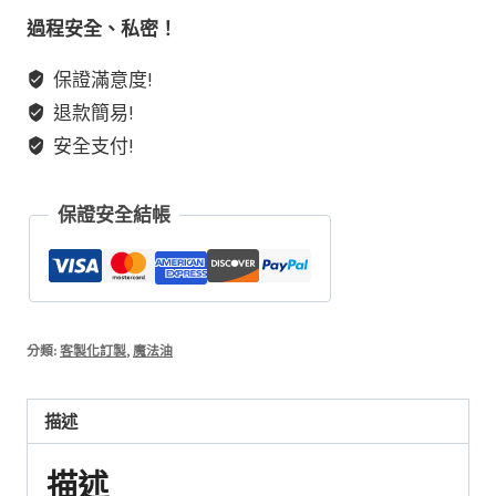
草
過程安全、私密！
藥
保證滿意度!
能
退款簡易!
量
精
安全支付!
油
·
保證安全結帳
水
晶
碎
片
浸
分類:
客製化訂製
,
魔法油
泡
·
描述
蜜
蠟
描述