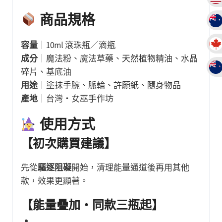
商品規格
容量
｜10ml 滾珠瓶／滴瓶
成分
｜魔法粉、魔法草藥、天然植物精油、水晶
碎片、基底油
用途
｜塗抹手腕、脈輪、許願紙、隨身物品
產地
｜台灣・女巫手作坊
使用方式
【初次購買建議】
先從
驅逐阻礙
開始，清理能量通道後再用其他
款，效果更顯著。
【能量疊加・同款三瓶起】