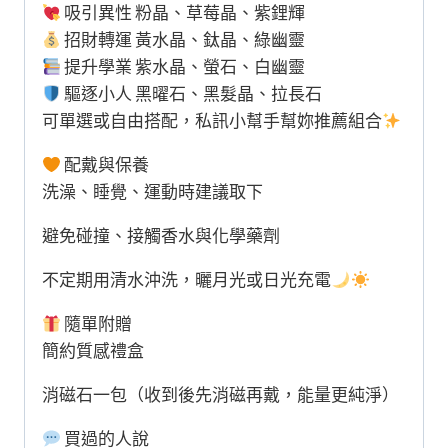
吸引異性 粉晶、草莓晶、紫鋰輝
招財轉運 黃水晶、鈦晶、綠幽靈
提升學業 紫水晶、螢石、白幽靈
驅逐小人 黑曜石、黑髮晶、拉長石
可單選或自由搭配，私訊小幫手幫妳推薦組合
配戴與保養
洗澡、睡覺、運動時建議取下
避免碰撞、接觸香水與化學藥劑
不定期用清水沖洗，曬月光或日光充電
隨單附贈
簡約質感禮盒
消磁石一包（收到後先消磁再戴，能量更純淨）
買過的人說