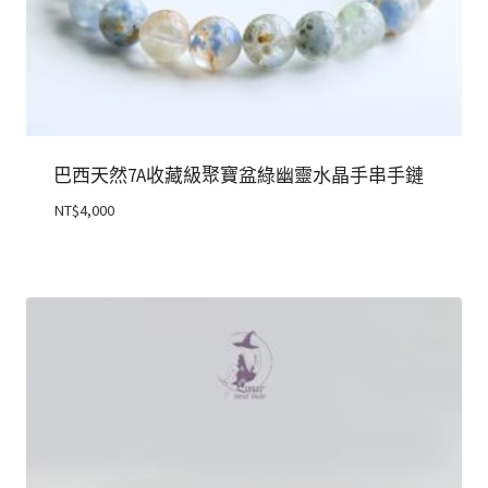
巴西天然7A收藏級聚寶盆綠幽靈水晶手串手鏈
NT$
4,000