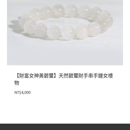
【財富女神黃碧璽】天然碧璽財手串手鏈女禮
物
NT$
4,000