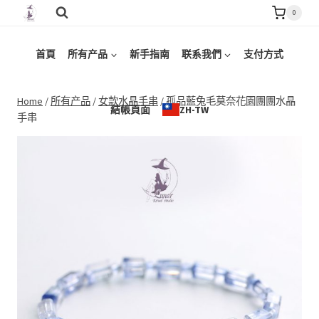
Skip
0
to
content
首頁
所有产品
新手指南
联系我們
支付方式
Home
/
所有产品
/
女款水晶手串
/
孤品藍兔毛莫奈花園團團水晶
結帳頁面
ZH-TW
手串