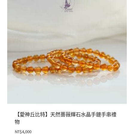
【愛神丘比特】天然薔薇輝石水晶手鏈手串禮
物
NT$
4,000