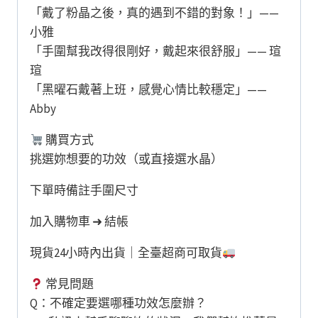
「戴了粉晶之後，真的遇到不錯的對象！」——
小雅
「手圍幫我改得很剛好，戴起來很舒服」—— 瑄
瑄
「黑曜石戴著上班，感覺心情比較穩定」——
Abby
購買方式
挑選妳想要的功效（或直接選水晶）
下單時備註手圍尺寸
加入購物車 ➜ 結帳
現貨24小時內出貨｜全臺超商可取貨
常見問題
Q：不確定要選哪種功效怎麼辦？