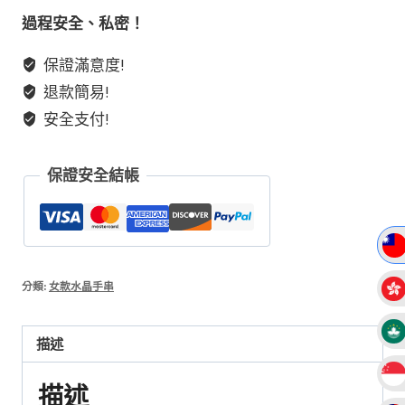
毛
過程安全、私密！
莫
保證滿意度!
奈
退款簡易!
花
園
安全支付!
團
團
保證安全結帳
水
晶
手
串
數
分類:
女款水晶手串
量
描述
描述