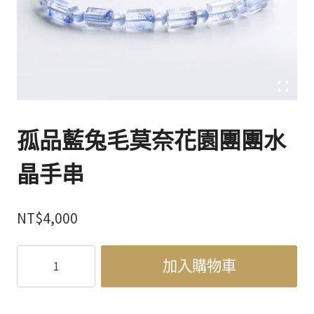
孤品藍兔毛莫奈花園團團水
晶手串
NT$
4,000
孤
加入購物車
品
藍
兔