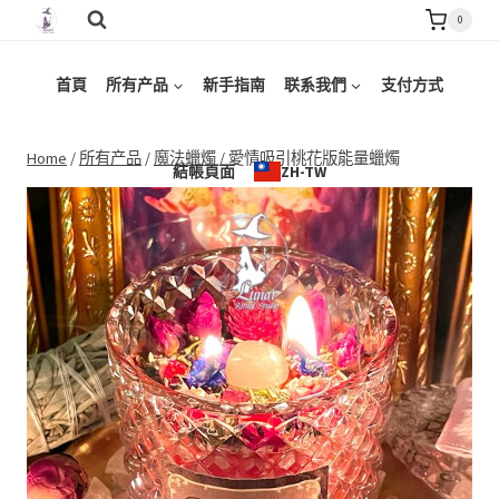
Skip
0
to
content
首頁
所有产品
新手指南
联系我們
支付方式
Home
/
所有产品
/
魔法蠟燭
/
愛情吸引桃花版能量蠟燭
結帳頁面
ZH-TW