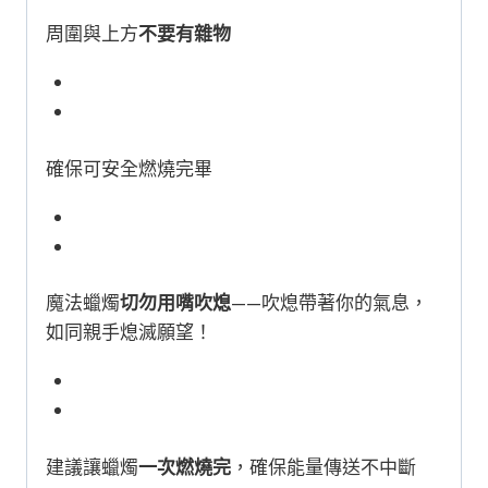
周圍與上方
不要有雜物
確保可安全燃燒完畢
魔法蠟燭
切勿用嘴吹熄
——吹熄帶著你的氣息，
如同親手熄滅願望！
建議讓蠟燭
一次燃燒完
，確保能量傳送不中斷