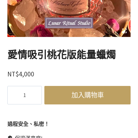
愛情吸引桃花版能量蠟燭
NT$
4,000
愛
加入購物車
情
吸
引
桃
過程安全、私密！
花