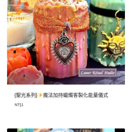
{聖光系列}
魔法加持蠟燭客製化能量儀式
NT$
1