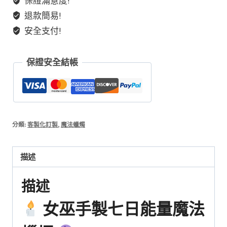
保證滿意度!
版
退款簡易!
能
量
安全支付!
蠟
燭
保證安全結帳
數
量
分類:
客製化訂製
,
魔法蠟燭
描述
描述
女巫手製七日能量魔法