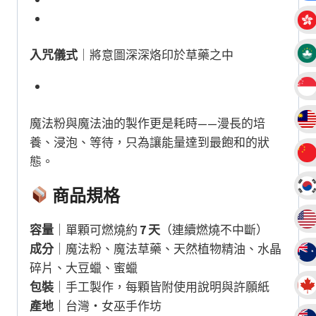
入咒儀式
｜將意圖深深烙印於草藥之中
魔法粉與魔法油的製作更是耗時——漫長的培
養、浸泡、等待，只為讓能量達到最飽和的狀
態。
商品規格
容量
｜單顆可燃燒約
7 天
（連續燃燒不中斷）
成分
｜魔法粉、魔法草藥、天然植物精油、水晶
碎片、大豆蠟、蜜蠟
包裝
｜手工製作，每顆皆附使用說明與許願紙
產地
｜台灣・女巫手作坊