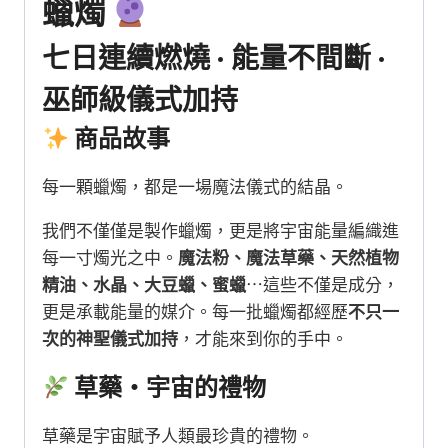
蠟燭
七日連續燃燒 · 能量不間斷 ·
巫師級儀式加持
商品故事
每一顆蠟燭，都是一場魔法儀式的結晶。
我們不僅僅是製作蠟燭，更是將宇宙能量編織進
每一寸燭光之中。
魔法粉、魔法草藥、天然植物
精油、水晶、大豆蠟、蜜蠟
⋯這些不僅是成分，
更是承載能量的媒介。每一批蠟燭都經歷
不只一
次的神聖儀式加持
，才能來到你的手中。
草藥・宇宙的禮物
草藥是宇宙賦予人類最珍貴的禮物。