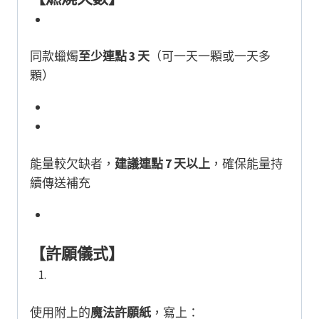
同款蠟燭
至少連點 3 天
（可一天一顆或一天多
顆）
能量較欠缺者，
建議連點 7 天以上
，確保能量持
續傳送補充
【許願儀式】
使用附上的
魔法許願紙
，寫上：