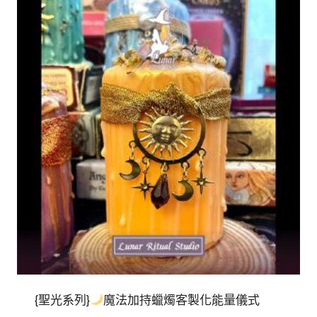
{聖光系列}
魔法加持蠟燭客製化能量儀式