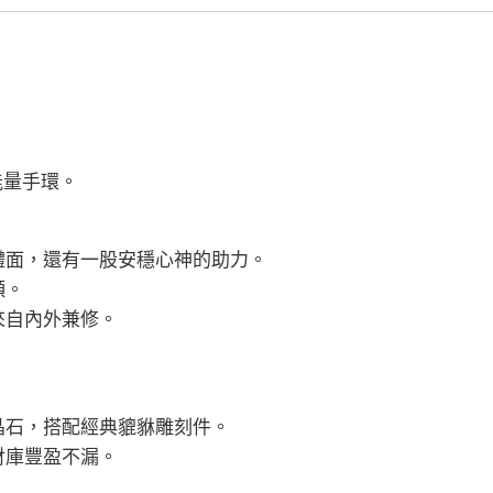
紀
念
日
禮
物
送
能量手環。
閨
蜜
數
體面，還有一股安穩心神的助力。
量
頻。
來自內外兼修。
晶石，搭配經典貔貅雕刻件。
財庫豐盈不漏。