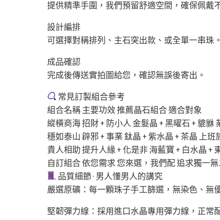
提供精準手圍，我們預留舒適空間，確保佩戴
設計編排
可選擇對稱排列、主石突出款、或全單一串珠
成品確認
完成後傳送實拍圖給您，確認無誤後寄出。
常見訂製組合參考
組合名稱 主要功效 推薦晶石組合 適合對象
縱橫商海 招財 + 防小人 金髮晶 + 黑曜石 + 
穩如泰山 辟邪 + 事業 鈦晶 + 紫水晶 + 茶晶 
貴人相助 提升人緣 + 化是非 海藍寶 + 白水晶 
自訂組合 依您需求 您來選，我們配 追求獨一
品質細節 · 男人懂男人的講究
嚴選原礦：每一顆珠子手工篩選，無染色、無
堅韌彈力線：採用進口水晶專用彈力線，正常