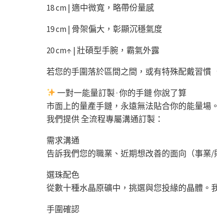
18 cm | 適中微寬，略帶份量感
19 cm | 骨架偏大，彰顯沉穩氣度
20 cm↑ | 壯碩型手腕，霸氣外露
若您的手圍落於區間之間，或有特殊配戴習慣
一對一能量訂製 · 你的手鏈 你說了算
市面上的量產手鏈，永遠無法貼合你的能量場
我們提供 全流程專屬溝通訂製：
需求溝通
告訴我們您的職業、近期想改善的面向（事業/
選珠配色
從數十種水晶原礦中，挑選與您投緣的晶體。
手圍確認