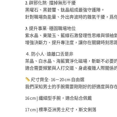
𝟐. 辟邪化煞 · 擋掉無形干擾
黑曜石、黑碧璽、鈦晶組成最強守護陣。
針對職場負能量、外出奔波時的雜氣干擾，爲
𝟑. 提升事業 · 穩固職場地位
紫水晶、東陵玉、藍線石激發理性思維與領袖
增強決斷力、提升專注度，讓你在關鍵時刻思
４. 防小人 · 遠離口舌是非
茶晶、白水晶、海藍寶淨化磁場，斬斷不必要
適合需要頻繁與人打交道、身處複雜人際關係
尺寸齊全 · 16－20 cm 自由選
我們深知男士的手腕需要剛剛好的舒適度與存
16 cm | 纖細型手腕，適合貼合佩戴
17 cm | 標準亞洲男士尺寸，斯文俐落