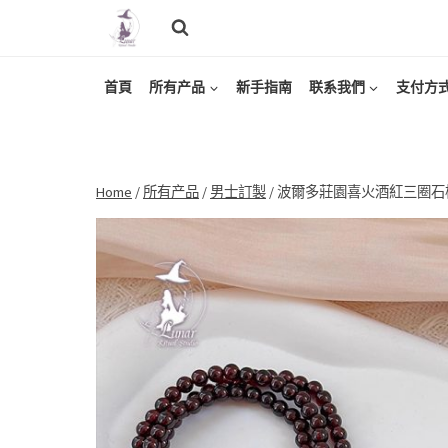
Skip
to
content
首頁
所有产品
新手指南
联系我們
支付方
Home
/
所有产品
/
男士訂製
/
波爾多莊園喜火酒紅三圈石