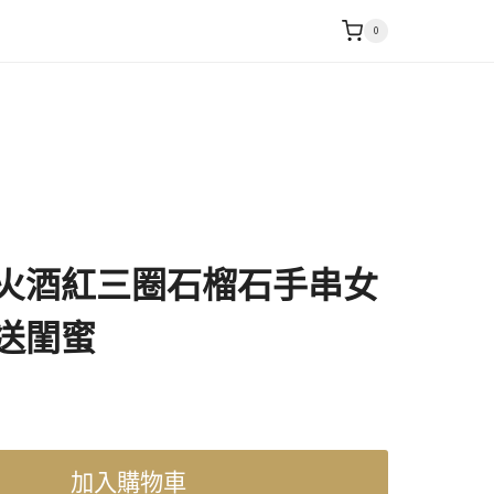
0
火酒紅三圈石榴石手串女
送閨蜜
加入購物車