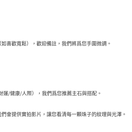
（如喜歡寬鬆），歡迎備註，我們將爲您手圍微調。
。
財運/健康/人際），我們爲您推薦主石與搭配。
我們會提供實拍影片，讓您看清每一顆珠子的紋理與光澤。