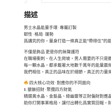
描述
男士水晶能量手環 · 專屬訂製
韌性 · 格局 · 運勢
爲講究的你，量身打造一條真正能“帶得住”的
不僅是飾品 更是你的無聲護符
在職場衝刺、在人生爬坡，男人需要的不只是
每一顆水晶，都承載著大地數千萬年的能量震
我們相信，真正的品味在於細節，真正的力量
四大核心功效 · 對應你的不同面向
𝟏. 貔貅招財 · 聚攬四方財氣
精選黃水晶、金髮晶、綠幽靈等正財偏財對應
助你打開事業格局，讓付出轉化爲實質回報，