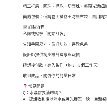
精工打磨：圓珠、桶珠、切面珠，每顆光滑細
簡約包裝：低調霧面禮盒＋防塵布袋，自用講
訂製流程
私訊或點擊「開始訂製」
告知手圍尺寸、偏好功效、喜歡色系
設計師提供初步設計建議與報價
確認後付款，進入製作（約 3－5 個工作天）
收到成品，開啓你的能量日常
常見問題
Q：水晶需要消磁嗎？
A：建議收到後以流水或月光靜置一晚，重新