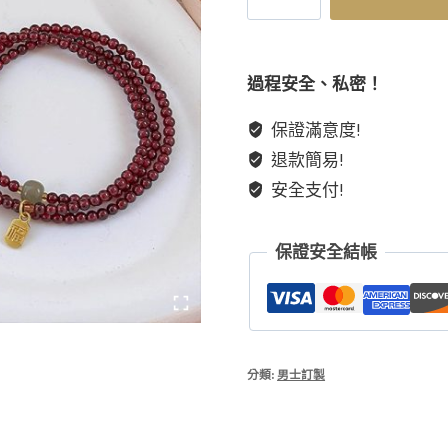
多
莊
園
過程安全、私密！
喜
保證滿意度!
火
退款簡易!
酒
紅
安全支付!
三
圈
保證安全結帳
石
榴
石
手
串
分類:
男士訂製
女
生