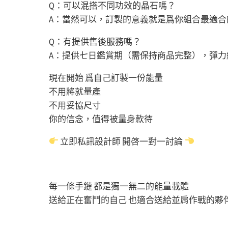
Q：可以混搭不同功效的晶石嗎？
A：當然可以，訂製的意義就是爲你組合最適合
Q：有提供售後服務嗎？
A：提供七日鑑賞期（需保持商品完整），彈
現在開始 爲自己訂製一份能量
不用將就量產
不用妥協尺寸
你的信念，值得被量身款待
立即私訊設計師 開啓一對一討論
每一條手鏈 都是獨一無二的能量載體
送給正在奮鬥的自己 也適合送給並肩作戰的夥