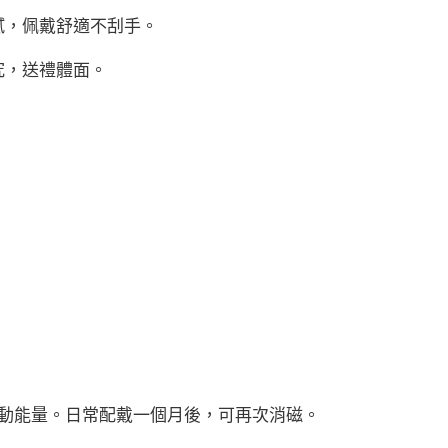
膩，佩戴舒適不刮手。
究，送禮體面。
啓動能量。日常配戴一個月後，可再次消磁。