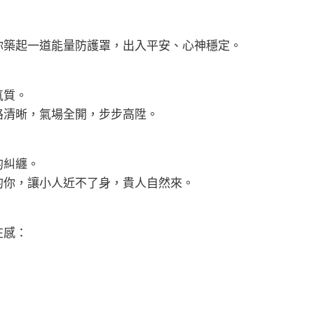
你築起一道能量防護罩，出入平安、心神穩定。
氣質。
路清晰，氣場全開，步步高陞。
的糾纏。
的你，讓小人近不了身，貴人自然來。
在感：