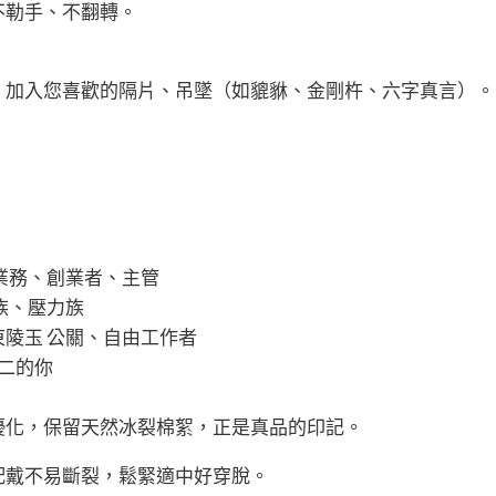
不勒手、不翻轉。
。加入您喜歡的隔片、吊墜（如貔貅、金剛杵、六字真言）。
貔貅 業務、創業者、主管
上班族、壓力族
+ 東陵玉 公關、自由工作者
無二的你
優化，保留天然冰裂棉絮，正是真品的印記。
配戴不易斷裂，鬆緊適中好穿脫。