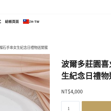
式
結帳頁面
ZH-TW
榴石手串女生紀念日禮物送閨蜜
波爾多莊園喜
生紀念日禮物
NT$
4,000
波
爾