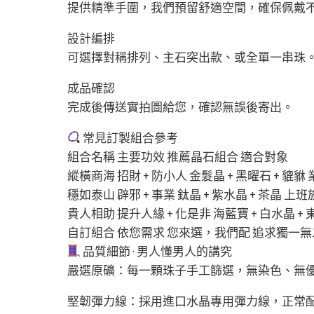
提供精準手圍，我們預留舒適空間，確保佩戴
設計編排
可選擇對稱排列、主石突出款、或全單一串珠
成品確認
完成後傳送實拍圖給您，確認無誤後寄出。
常見訂製組合參考
組合名稱 主要功效 推薦晶石組合 適合對象
縱橫商海 招財 + 防小人 金髮晶 + 黑曜石 + 
穩如泰山 辟邪 + 事業 鈦晶 + 紫水晶 + 茶晶 
貴人相助 提升人緣 + 化是非 海藍寶 + 白水晶 
自訂組合 依您需求 您來選，我們配 追求獨一
品質細節 · 男人懂男人的講究
嚴選原礦：每一顆珠子手工篩選，無染色、無
堅韌彈力線：採用進口水晶專用彈力線，正常