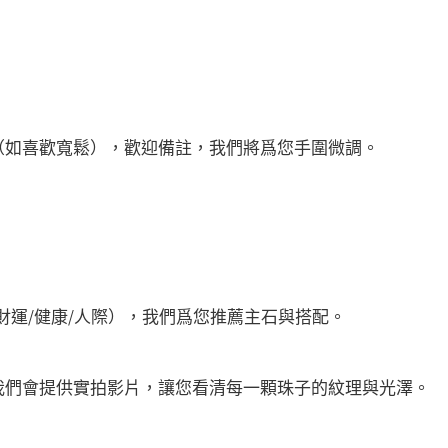
（如喜歡寬鬆），歡迎備註，我們將爲您手圍微調。
。
財運/健康/人際），我們爲您推薦主石與搭配。
我們會提供實拍影片，讓您看清每一顆珠子的紋理與光澤。