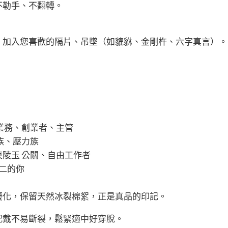
不勒手、不翻轉。
。加入您喜歡的隔片、吊墜（如貔貅、金剛杵、六字真言）。
貔貅 業務、創業者、主管
上班族、壓力族
+ 東陵玉 公關、自由工作者
無二的你
優化，保留天然冰裂棉絮，正是真品的印記。
配戴不易斷裂，鬆緊適中好穿脫。