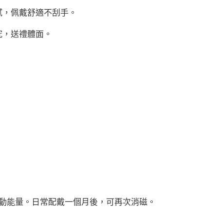
膩，佩戴舒適不刮手。
究，送禮體面。
啓動能量。日常配戴一個月後，可再次消磁。