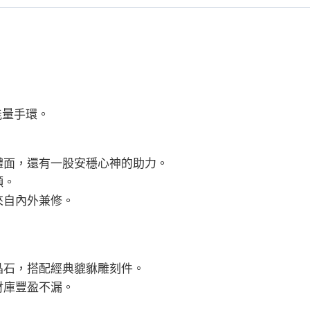
手
串
男
生
紀
念
能量手環。
日
禮
物
體面，還有一股安穩心神的助力。
數
頻。
量
來自內外兼修。
晶石，搭配經典貔貅雕刻件。
財庫豐盈不漏。