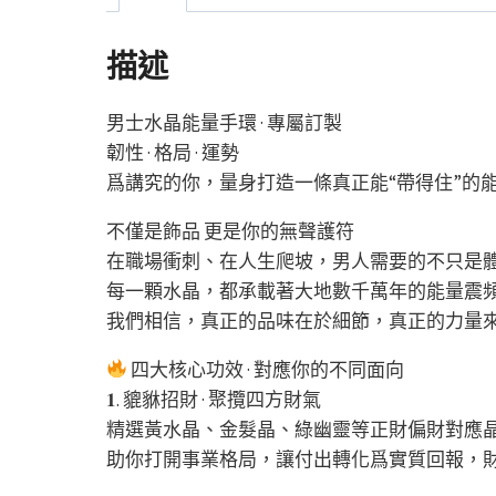
描述
男士水晶能量手環 · 專屬訂製
韌性 · 格局 · 運勢
爲講究的你，量身打造一條真正能“帶得住”的
不僅是飾品 更是你的無聲護符
在職場衝刺、在人生爬坡，男人需要的不只是
每一顆水晶，都承載著大地數千萬年的能量震
我們相信，真正的品味在於細節，真正的力量
四大核心功效 · 對應你的不同面向
𝟏. 貔貅招財 · 聚攬四方財氣
精選黃水晶、金髮晶、綠幽靈等正財偏財對應
助你打開事業格局，讓付出轉化爲實質回報，