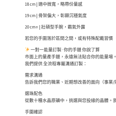
18 cm | 適中微寬，略帶份量感
19 cm | 骨架偏大，彰顯沉穩氣度
20 cm↑ | 壯碩型手腕，霸氣外露
若您的手圍落於區間之間，或有特殊配戴習慣
一對一能量訂製 · 你的手鏈 你說了算
市面上的量產手鏈，永遠無法貼合你的能量場
我們提供 全流程專屬溝通訂製：
需求溝通
告訴我們您的職業、近期想改善的面向（事業/
選珠配色
從數十種水晶原礦中，挑選與您投緣的晶體。
手圍確認