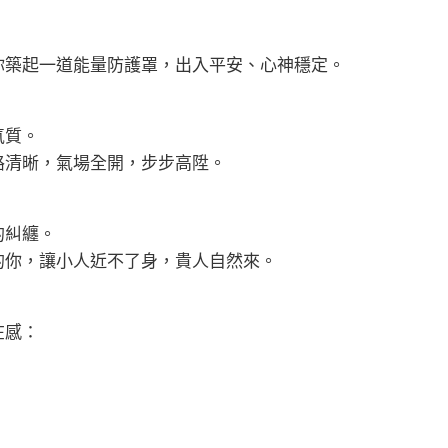
你築起一道能量防護罩，出入平安、心神穩定。
氣質。
路清晰，氣場全開，步步高陞。
的糾纏。
的你，讓小人近不了身，貴人自然來。
在感：