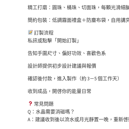
精工打磨：圓珠、桶珠、切面珠，每顆光滑細
簡約包裝：低調霧面禮盒＋防塵布袋，自用講
訂製流程
私訊或點擊「開始訂製」
告知手圍尺寸、偏好功效、喜歡色系
設計師提供初步設計建議與報價
確認後付款，進入製作（約 3－5 個工作天）
收到成品，開啓你的能量日常
常見問題
Q：水晶需要消磁嗎？
A：建議收到後以流水或月光靜置一晚，重新