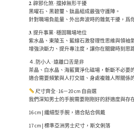
𝟐. 辟邪化煞 · 擋掉無形干擾
黑曜石、黑碧璽、鈦晶組成最強守護陣。
針對職場負能量、外出奔波時的雜氣干擾，爲
𝟑. 提升事業 · 穩固職場地位
紫水晶、東陵玉、藍線石激發理性思維與領袖
增強決斷力、提升專注度，讓你在關鍵時刻思
４. 防小人 · 遠離口舌是非
茶晶、白水晶、海藍寶淨化磁場，斬斷不必要
適合需要頻繁與人打交道、身處複雜人際關係
尺寸齊全 · 16－20 cm 自由選
我們深知男士的手腕需要剛剛好的舒適度與存
16 cm | 纖細型手腕，適合貼合佩戴
17 cm | 標準亞洲男士尺寸，斯文俐落