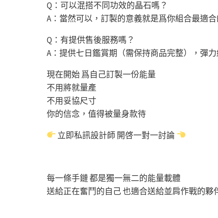
Q：可以混搭不同功效的晶石嗎？
A：當然可以，訂製的意義就是爲你組合最適合
Q：有提供售後服務嗎？
A：提供七日鑑賞期（需保持商品完整），彈
現在開始 爲自己訂製一份能量
不用將就量產
不用妥協尺寸
你的信念，值得被量身款待
立即私訊設計師 開啓一對一討論
每一條手鏈 都是獨一無二的能量載體
送給正在奮鬥的自己 也適合送給並肩作戰的夥