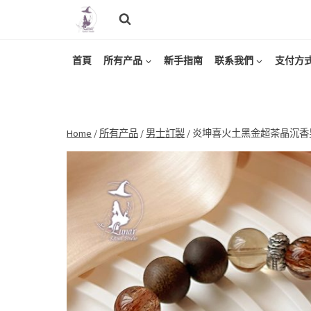
Skip
to
content
首頁
所有产品
新手指南
联系我們
支付方
Home
/
所有产品
/
男士訂製
/
炎坤喜火土黑金超茶晶沉香