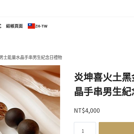
式
結帳頁面
ZH-TW
男士能量水晶手串男生紀念日禮物
炎坤喜火土黑
晶手串男生紀
NT$
4,000
炎
坤