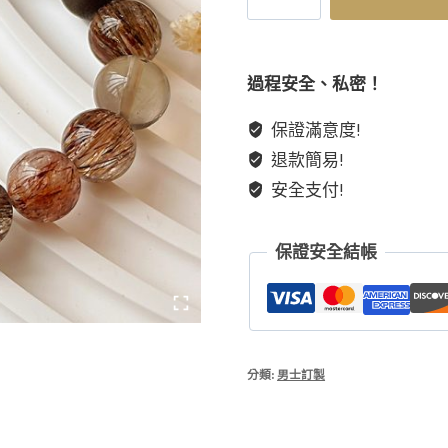
喜
火
土
過程安全、私密！
黑
保證滿意度!
金
退款簡易!
超
茶
安全支付!
晶
沉
保證安全結帳
香
男
士
能
量
分類:
男士訂製
水
晶