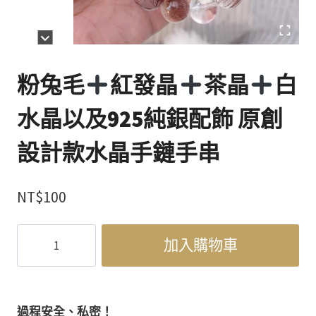
粉兔毛
紅發晶
茶晶
白
水晶以及925純銀配飾 原創
設計款水晶手鏈手串
NT$
100
粉
加入購物車
兔
毛
紅
過程安全、私密！