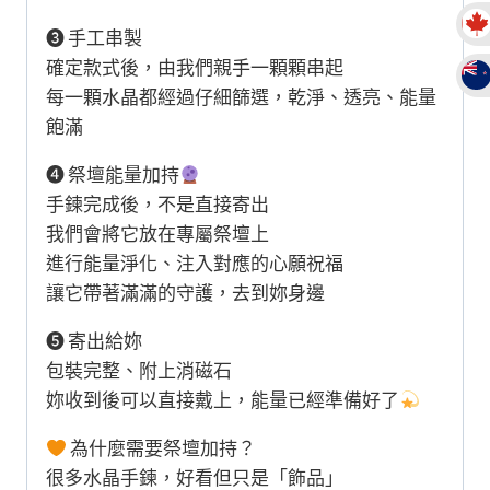
❸ 手工串製
確定款式後，由我們親手一顆顆串起
每一顆水晶都經過仔細篩選，乾淨、透亮、能量
飽滿
❹ 祭壇能量加持
手鍊完成後，不是直接寄出
我們會將它放在專屬祭壇上
進行能量淨化、注入對應的心願祝福
讓它帶著滿滿的守護，去到妳身邊
❺ 寄出給妳
包裝完整、附上消磁石
妳收到後可以直接戴上，能量已經準備好了
為什麼需要祭壇加持？
很多水晶手鍊，好看但只是「飾品」