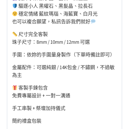
驅逐小人 黑曜石、黑髮晶、拉長石
穩定情緒 藍紋瑪瑙、海藍寶、白月光
也可以複合願望，私訊告訴我們就好
尺寸完全客製
珠子尺寸：8mm / 10mm / 12mm 可選
手圍：依妳的手圍量身製作（下單時備註即可）
金屬配件：可選純銀 / 14K包金 / 不鏽鋼，不過敏
為主
客製手鍊包含
免費專屬設計 + 一對一溝通
手工串製 + 祭壇加持儀式
簡約禮盒包裝