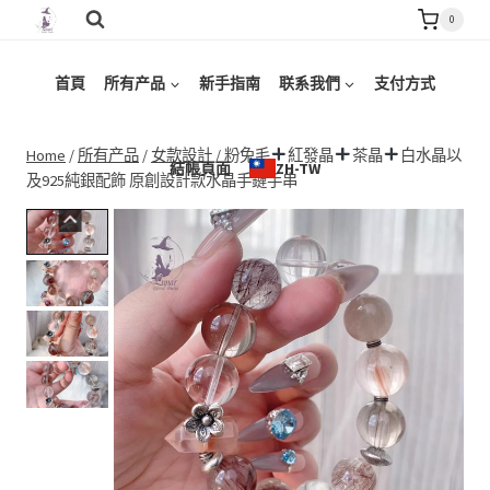
Skip
0
to
content
首頁
所有产品
新手指南
联系我們
支付方式
Home
/
所有产品
/
女款設計
/
粉兔毛
紅發晶
茶晶
白水晶以
結帳頁面
ZH-TW
及925純銀配飾 原創設計款水晶手鏈手串