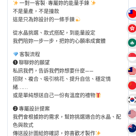
原
一對一客製 · 專屬妳的能量手鍊
創
不是量產，不是撞款
設
這是只為妳設計的一條手鍊
計
從水晶挑選、款式搭配，到能量設定
款
我們陪妳一步一步，把妳的心願串成實體
水
晶
客製流程
手
❶ 聊聊妳的願望
鏈
私訊我們，告訴我們妳想要什麼——
手
招財、複合、吸引桃花、提升自信、穩定情
串
緒……
數
或是單純想送自己一份有溫度的禮物
量
❷ 專屬設計提案
我們會根據妳的需求，幫妳挑選適合的水晶、配
色與款式
傳送設計圖給妳確認，妳喜歡才製作