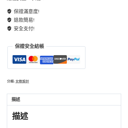
發
保證滿意度!
晶
退款簡易!
茶
安全支付!
晶
保證安全結帳
白
水
晶
以
及
分類:
女款設計
925
純
描述
銀
配
描述
飾