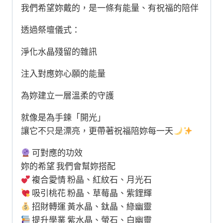
我們希望妳戴的，是一條有能量、有祝福的陪伴
透過祭壇儀式：
淨化水晶殘留的雜訊
注入對應妳心願的能量
為妳建立一層溫柔的守護
就像是為手鍊「開光」
讓它不只是漂亮，更帶著祝福陪妳每一天
可對應的功效
妳的希望 我們會幫妳搭配
複合愛情 粉晶、紅紋石、月光石
吸引桃花 粉晶、草莓晶、紫鋰輝
招財轉運 黃水晶、鈦晶、綠幽靈
提升學業 紫水晶、螢石、白幽靈