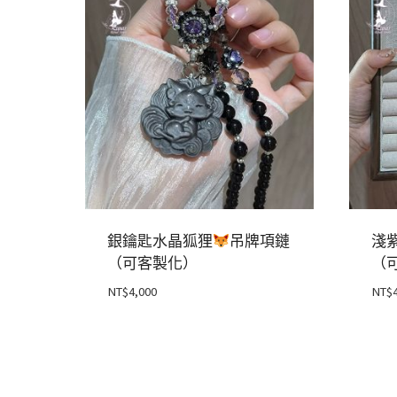
銀鑰匙水晶狐狸
吊牌項鏈
淺
（可客製化）
（
NT$
4,000
NT$