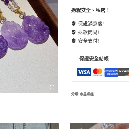
狐
狸
過程安全、私密！
保證滿意度!
吊
退款簡易!
牌
項
安全支付!
鏈
（可
保證安全結帳
客
製
化）
數
量
分類:
水晶項鏈