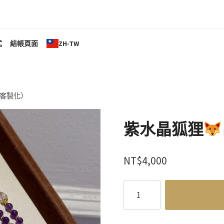
式
結帳頁面
ZH-TW
客製化）
紫水晶狐狸
NT$
4,000
紫
水
晶