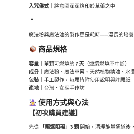
入咒儀式
｜將意圖深深烙印於草藥之中
魔法粉與魔法油的製作更是耗時——漫長的培
商品規格
容量
｜單顆可燃燒約
7 天
（連續燃燒不中斷）
成分
｜魔法粉、魔法草藥、天然植物精油、水
包裝
｜手工製作，每顆皆附使用說明與許願紙
產地
｜台灣・女巫手作坊
使用方式與心法
【初次購買建議】
先從
「驅逐阻礙」3 顆
開始，清理能量通道後