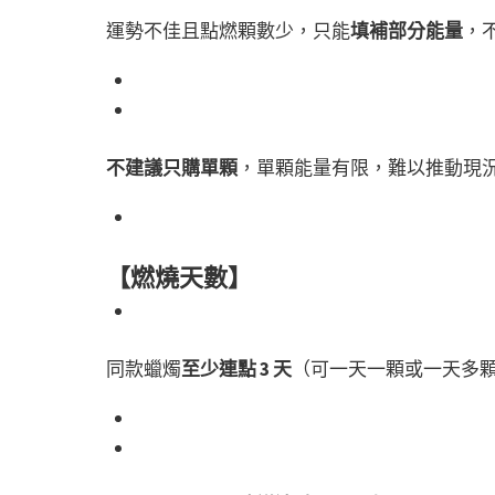
運勢不佳且點燃顆數少，只能
填補部分能量
，
不建議只購單顆
，單顆能量有限，難以推動現
【燃燒天數】
同款蠟燭
至少連點 3 天
（可一天一顆或一天多