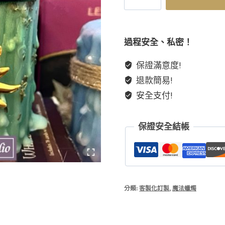
系
列}
過程安全、私密！
魔
保證滿意度!
法
退款簡易!
加
持
安全支付!
蠟
燭
保證安全結帳
客
製
化
能
量
分類:
客製化訂製
,
魔法蠟燭
儀
式