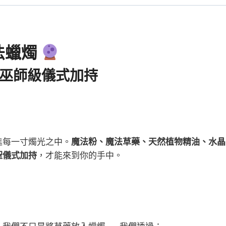
數
量
法蠟燭
· 巫師級儀式加持
進每一寸燭光之中。
魔法粉、魔法草藥、天然植物精油、水晶
聖儀式加持
，才能來到你的手中。