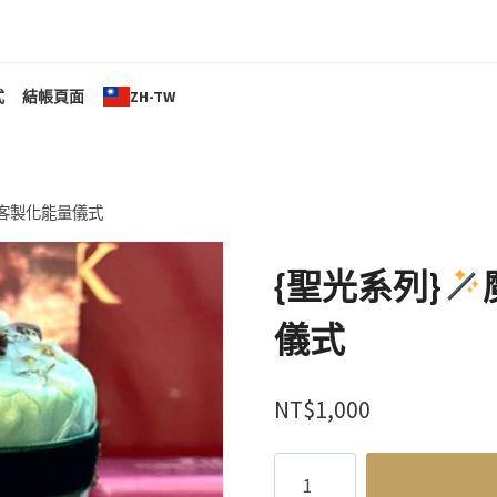
式
結帳頁面
ZH-TW
客製化能量儀式
{聖光系列}
儀式
NT$
1,000
{聖
光