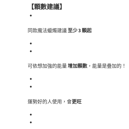
【顆數建議】
同款魔法蠟燭建議
至少 3 顆起
可依想加強的能量
增加顆數
，能量是疊加的！
運勢好的人使用，會
更旺