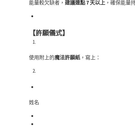
能量較欠缺者，
建議連點 7 天以上
，確保能量
【許願儀式】
使用附上的
魔法許願紙
，寫上：
姓名