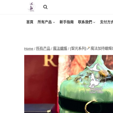
Skip
to
content
首頁
所有产品
新手指南
联系我們
支付方
Home
/
所有产品
/
魔法蠟燭
/
{聖光系列}
魔法加持蠟燭