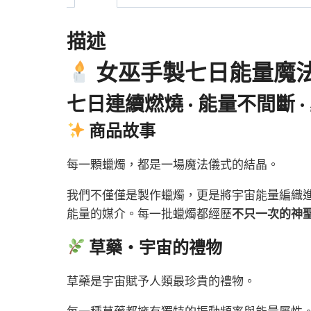
描述
女巫手製七日能量魔
七日連續燃燒 · 能量不間斷 
商品故事
每一顆蠟燭，都是一場魔法儀式的結晶。
我們不僅僅是製作蠟燭，更是將宇宙能量編織
能量的媒介。每一批蠟燭都經歷
不只一次的神
草藥・宇宙的禮物
草藥是宇宙賦予人類最珍貴的禮物。