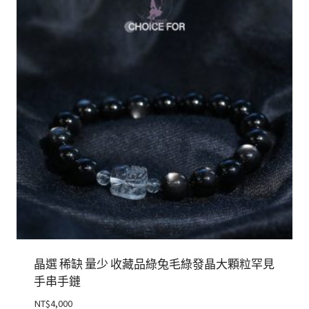
晶選 稀缺 量少 收藏品綠兔毛綠發晶大顆粒罕見
手串手鏈
NT$
4,000