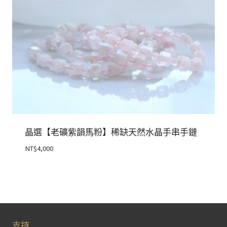
晶選【老礦紫韻馬粉】稀缺天然水晶手串手鏈
NT$
4,000
支持