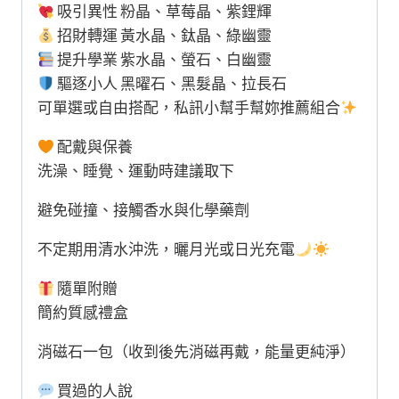
吸引異性 粉晶、草莓晶、紫鋰輝
招財轉運 黃水晶、鈦晶、綠幽靈
提升學業 紫水晶、螢石、白幽靈
驅逐小人 黑曜石、黑髮晶、拉長石
可單選或自由搭配，私訊小幫手幫妳推薦組合
配戴與保養
洗澡、睡覺、運動時建議取下
避免碰撞、接觸香水與化學藥劑
不定期用清水沖洗，曬月光或日光充電
隨單附贈
簡約質感禮盒
消磁石一包（收到後先消磁再戴，能量更純淨）
買過的人說