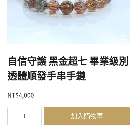
自信守護 黑金超七 畢業級別
透體順發手串手鏈
NT$
4,000
自
加入購物車
信
守
護