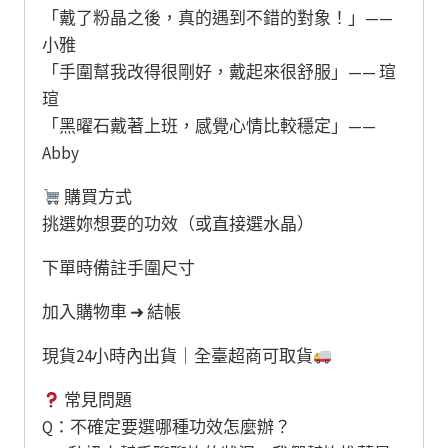
「戴了粉晶之後，真的遇到不錯的對象！」——
小雅
「手圍幫我改得很剛好，戴起來很舒服」—— 瑄
瑄
「黑曜石戴著上班，感覺心情比較穩定」——
Abby
購買方式
挑選妳想要的功效（或直接選水晶）
下單時備註手圍尺寸
加入購物車 ➜ 結帳
現貨24小時內出貨｜全臺超商可取貨
常見問題
Q：不確定要選哪種功效怎麼辦？