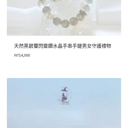
天然黑碧璽閃靈鑽水晶手串手鏈男女守護禮物
NT$
4,000