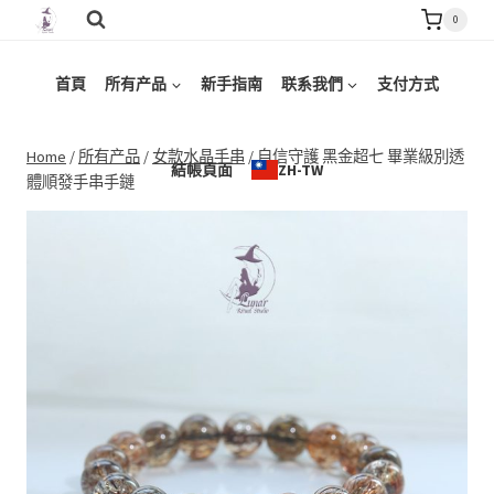
Skip
0
to
content
首頁
所有产品
新手指南
联系我們
支付方式
Home
/
所有产品
/
女款水晶手串
/
自信守護 黑金超七 畢業級別透
結帳頁面
ZH-TW
體順發手串手鏈