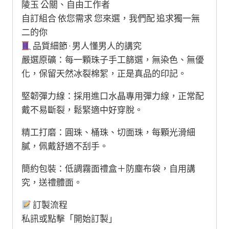
陵玉 公關、自由工作者
自訂組合 依您需求 您來選，我們配 追求獨一無
二的你
品質細節 · 男人懂男人的講究
嚴選原礦：每一顆珠子手工篩選，無染色、無優
化，保留天然冰裂棉絮，正是真品的印記。
堅韌彈力線：採用進口水晶專用彈力線，正常配
戴不易斷裂，鬆緊適中好穿脫。
精工打磨：圓珠、桶珠、切面珠，每顆光滑細
膩，佩戴舒適不刮手。
簡約包裝：低調霧面禮盒＋防塵布袋，自用講
究，送禮體面。
訂製流程
私訊或點擊「開始訂製」