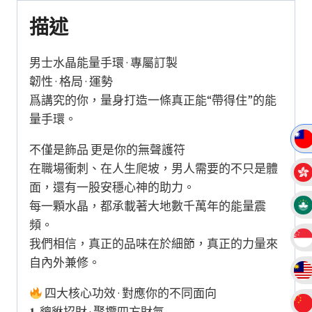
紀
描述
念
日
男士水晶能量手環 · 專屬訂製
禮
韌性 · 格局 · 運勢
物
爲講究的你，量身打造一條真正能“帶得住”的能
手
量手環。
串
不僅是飾品 更是你的無聲護符
數
在職場衝刺、在人生爬坡，男人需要的不只是體
量
面，還有一股安穩心神的助力。
每一顆水晶，都承載著大地數千萬年的能量震
頻。
我們相信，真正的品味在於細節，真正的力量來
自內外兼修。
四大核心功效 · 對應你的不同面向