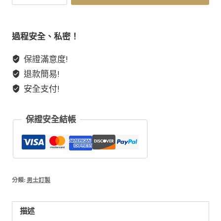
之
城
銀
過程安全、私密！
曜
保證滿意度!
石
退款簡易!
灰
月
安全支付!
光
漸
保證安全結帳
層
珠
串
藍
虎
分類:
男士訂製
眼
男
描述
生