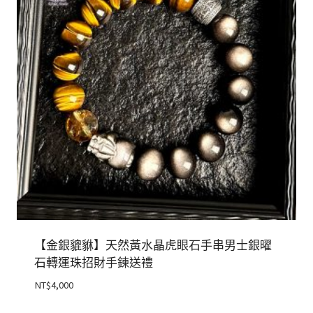
【金銀貔貅】天然黃水晶虎眼石手串男士銀曜
石轉運珠招財手鍊送禮
NT$
4,000