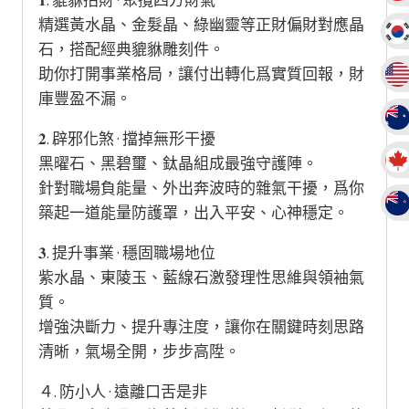
𝟏. 貔貅招財 · 聚攬四方財氣
精選黃水晶、金髮晶、綠幽靈等正財偏財對應晶
石，搭配經典貔貅雕刻件。
助你打開事業格局，讓付出轉化爲實質回報，財
庫豐盈不漏。
𝟐. 辟邪化煞 · 擋掉無形干擾
黑曜石、黑碧璽、鈦晶組成最強守護陣。
針對職場負能量、外出奔波時的雜氣干擾，爲你
築起一道能量防護罩，出入平安、心神穩定。
𝟑. 提升事業 · 穩固職場地位
紫水晶、東陵玉、藍線石激發理性思維與領袖氣
質。
增強決斷力、提升專注度，讓你在關鍵時刻思路
清晰，氣場全開，步步高陞。
４. 防小人 · 遠離口舌是非