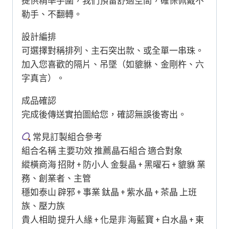
提供精準手圍，我們預留舒適空間，確保佩戴不
勒手、不翻轉。
設計編排
可選擇對稱排列、主石突出款、或全單一串珠。
加入您喜歡的隔片、吊墜（如貔貅、金剛杵、六
字真言）。
成品確認
完成後傳送實拍圖給您，確認無誤後寄出。
常見訂製組合參考
組合名稱 主要功效 推薦晶石組合 適合對象
縱橫商海 招財 + 防小人 金髮晶 + 黑曜石 + 貔貅 業
務、創業者、主管
穩如泰山 辟邪 + 事業 鈦晶 + 紫水晶 + 茶晶 上班
族、壓力族
貴人相助 提升人緣 + 化是非 海藍寶 + 白水晶 + 東