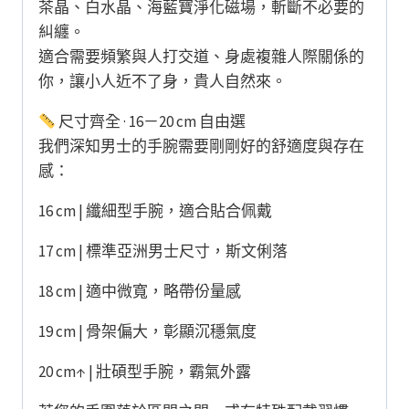
茶晶、白水晶、海藍寶淨化磁場，斬斷不必要的
糾纏。
適合需要頻繁與人打交道、身處複雜人際關係的
你，讓小人近不了身，貴人自然來。
尺寸齊全 · 16－20 cm 自由選
我們深知男士的手腕需要剛剛好的舒適度與存在
感：
16 cm | 纖細型手腕，適合貼合佩戴
17 cm | 標準亞洲男士尺寸，斯文俐落
18 cm | 適中微寬，略帶份量感
19 cm | 骨架偏大，彰顯沉穩氣度
20 cm↑ | 壯碩型手腕，霸氣外露