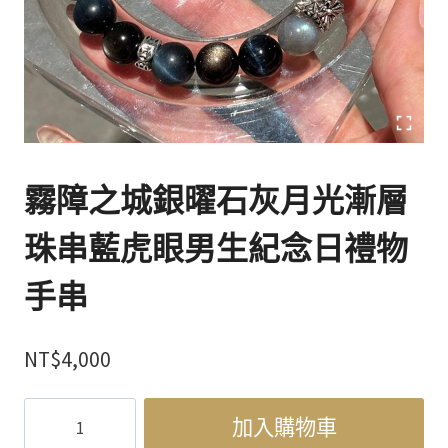
霧障之城銀曜石灰月光漸層
珠串藍虎眼男生紀念日禮物
手串
NT$
4,000
霧
加入購物車
障