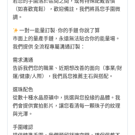
若您的手圍落於區間之間，或有特殊配戴習慣
（如喜歡寬鬆），歡迎備註，我們將爲您手圍微
調。
一對一能量訂製 · 你的手鏈 你說了算
市面上的量產手鏈，永遠無法貼合你的能量場。
我們提供 全流程專屬溝通訂製：
需求溝通
告訴我們您的職業、近期想改善的面向（事業/財
運/健康/人際），我們爲您推薦主石與搭配。
選珠配色
從數十種水晶原礦中，挑選與您投緣的晶體。我
們會提供實拍影片，讓您看清每一顆珠子的紋理
與光澤。
手圍確認