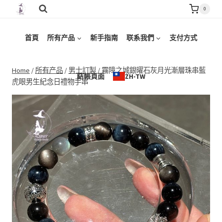
Skip
0
to
content
首頁
所有产品
新手指南
联系我們
支付方式
Home
/
所有产品
/
男士訂製
/
霧障之城銀曜石灰月光漸層珠串藍
結帳頁面
ZH-TW
虎眼男生紀念日禮物手串