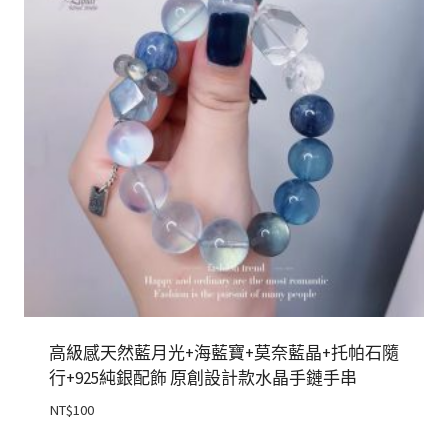
高級感天然藍月光+海藍寶+莫奈藍晶+托帕石隨
行+925純銀配飾 原創設計款水晶手鏈手串
NT$
100