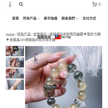
Skip
0
to
content
首頁
所有产品
新手指南
联系我們
支付方式
Home
/
所有产品
/
女款設計
/
高級感仙女粉雪花幽靈
藍針方糖
結帳頁面
ZH-TW
金髮晶 DIY原創設計款手串手鏈