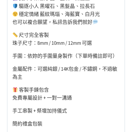
驅逐小人 黑曜石、黑髮晶、拉長石
穩定情緒 藍紋瑪瑙、海藍寶、白月光
也可以複合願望，私訊告訴我們就好
尺寸完全客製
珠子尺寸：8mm / 10mm / 12mm 可選
手圍：依妳的手圍量身製作（下單時備註即可）
金屬配件：可選純銀 / 14K包金 / 不鏽鋼，不過敏
為主
客製手鍊包含
免費專屬設計 + 一對一溝通
手工串製 + 祭壇加持儀式
簡約禮盒包裝