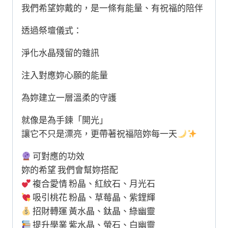
我們希望妳戴的，是一條有能量、有祝福的陪伴
透過祭壇儀式：
淨化水晶殘留的雜訊
注入對應妳心願的能量
為妳建立一層溫柔的守護
就像是為手鍊「開光」
讓它不只是漂亮，更帶著祝福陪妳每一天
可對應的功效
妳的希望 我們會幫妳搭配
複合愛情 粉晶、紅紋石、月光石
吸引桃花 粉晶、草莓晶、紫鋰輝
招財轉運 黃水晶、鈦晶、綠幽靈
提升學業 紫水晶、螢石、白幽靈