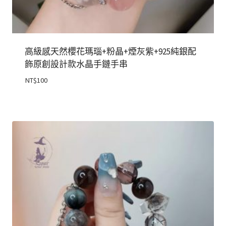
高級感天然櫻花瑪瑙+粉晶+煙灰紫+925純銀配
飾原創設計款水晶手鏈手串
NT$
100