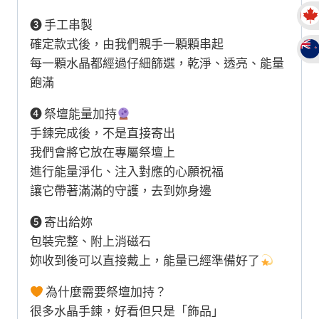
❸ 手工串製
確定款式後，由我們親手一顆顆串起
每一顆水晶都經過仔細篩選，乾淨、透亮、能量
飽滿
❹ 祭壇能量加持
手鍊完成後，不是直接寄出
我們會將它放在專屬祭壇上
進行能量淨化、注入對應的心願祝福
讓它帶著滿滿的守護，去到妳身邊
❺ 寄出給妳
包裝完整、附上消磁石
妳收到後可以直接戴上，能量已經準備好了
為什麼需要祭壇加持？
很多水晶手鍊，好看但只是「飾品」