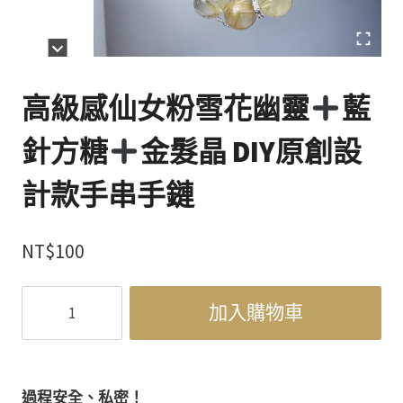
高級感仙女粉雪花幽靈
藍
針方糖
金髮晶 DIY原創設
計款手串手鏈
NT$
100
高
加入購物車
級
感
仙
女
過程安全、私密！