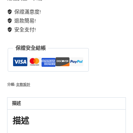
粉
保證滿意度!
雪
退款簡易!
花
幽
安全支付!
靈
保證安全結帳
藍
針
方
糖
分類:
女款設計
金
髮
描述
晶
DIY
描述
原