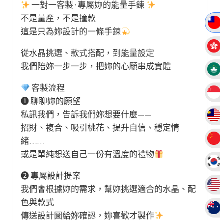
創
一對一客製 · 專屬妳的能量手鍊
設
不是量產，不是撞款
計
這是只為妳設計的一條手鍊
款
從水晶挑選、款式搭配，到能量設定
手
我們陪妳一步一步，把妳的心願串成實體
串
手
客製流程
鏈
❶ 聊聊妳的願望
數
私訊我們，告訴我們妳想要什麼——
量
招財、複合、吸引桃花、提升自信、穩定情
緒……
或是單純想送自己一份有溫度的禮物
❷ 專屬設計提案
我們會根據妳的需求，幫妳挑選適合的水晶、配
色與款式
傳送設計圖給妳確認，妳喜歡才製作