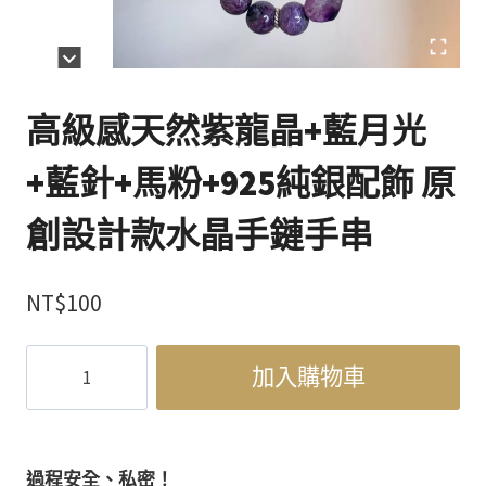
高級感天然紫龍晶+藍月光
+藍針+馬粉+925純銀配飾 原
創設計款水晶手鏈手串
NT$
100
高
加入購物車
級
感
天
然
過程安全、私密！