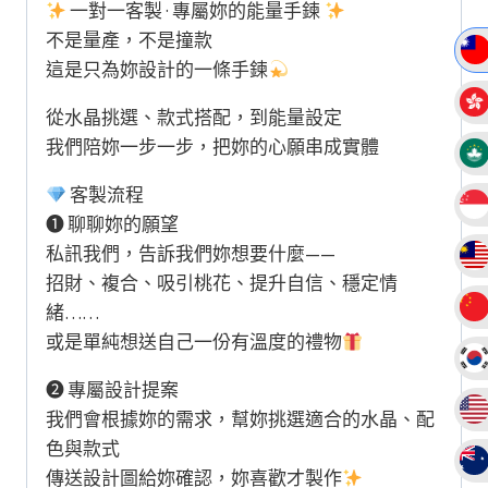
創
一對一客製 · 專屬妳的能量手鍊
設
不是量產，不是撞款
計
這是只為妳設計的一條手鍊
款
從水晶挑選、款式搭配，到能量設定
水
我們陪妳一步一步，把妳的心願串成實體
晶
手
客製流程
鏈
❶ 聊聊妳的願望
手
私訊我們，告訴我們妳想要什麼——
串
招財、複合、吸引桃花、提升自信、穩定情
數
緒……
量
或是單純想送自己一份有溫度的禮物
❷ 專屬設計提案
我們會根據妳的需求，幫妳挑選適合的水晶、配
色與款式
傳送設計圖給妳確認，妳喜歡才製作