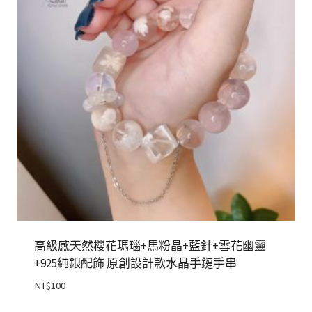
高級感天然櫻花瑪瑙+馬粉晶+藍針+雪花幽靈
+925純銀配飾 原創設計款水晶手鏈手串
NT$
100