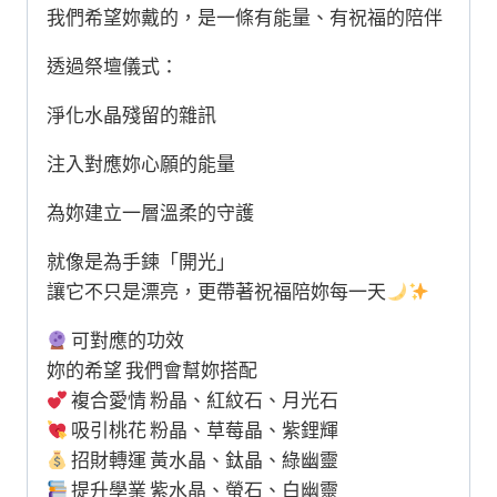
我們希望妳戴的，是一條有能量、有祝福的陪伴
透過祭壇儀式：
淨化水晶殘留的雜訊
注入對應妳心願的能量
為妳建立一層溫柔的守護
就像是為手鍊「開光」
讓它不只是漂亮，更帶著祝福陪妳每一天
可對應的功效
妳的希望 我們會幫妳搭配
複合愛情 粉晶、紅紋石、月光石
吸引桃花 粉晶、草莓晶、紫鋰輝
招財轉運 黃水晶、鈦晶、綠幽靈
提升學業 紫水晶、螢石、白幽靈