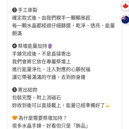
❸ 手工串製
確定款式後，由我們親手一顆顆串起
每一顆水晶都經過仔細篩選，乾淨、透亮、能量
飽滿
❹ 祭壇能量加持
手鍊完成後，不是直接寄出
我們會將它放在專屬祭壇上
進行能量淨化、注入對應的心願祝福
讓它帶著滿滿的守護，去到妳身邊
❺ 寄出給妳
包裝完整、附上消磁石
妳收到後可以直接戴上，能量已經準備好了
為什麼需要祭壇加持？
很多水晶手鍊，好看但只是「飾品」