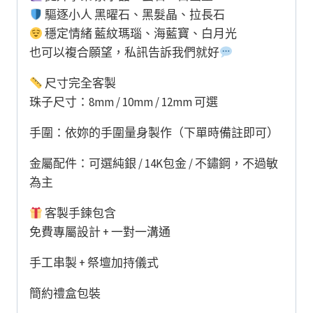
驅逐小人 黑曜石、黑髮晶、拉長石
穩定情緒 藍紋瑪瑙、海藍寶、白月光
也可以複合願望，私訊告訴我們就好
尺寸完全客製
珠子尺寸：8mm / 10mm / 12mm 可選
手圍：依妳的手圍量身製作（下單時備註即可）
金屬配件：可選純銀 / 14K包金 / 不鏽鋼，不過敏
為主
客製手鍊包含
免費專屬設計 + 一對一溝通
手工串製 + 祭壇加持儀式
簡約禮盒包裝