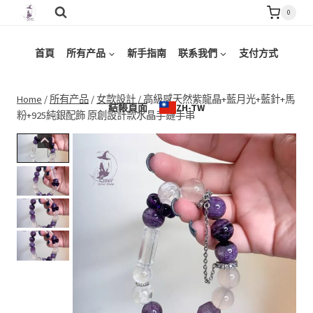
Skip
0
to
content
首頁
所有产品
新手指南
联系我們
支付方式
Home
/
所有产品
/
女款設計
/
高級感天然紫龍晶+藍月光+藍針+馬
結帳頁面
ZH-TW
粉+925純銀配飾 原創設計款水晶手鏈手串