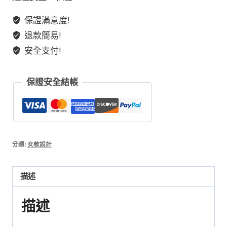
紫
保證滿意度!
龍
退款簡易!
晶
+藍
安全支付!
月
光
保證安全結帳
+藍
針
+馬
粉
+925
分類:
女款設計
純
銀
描述
配
飾
描述
原