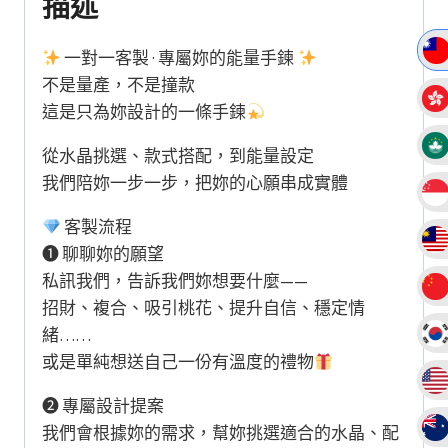
描述
工
銀
一對一客製 · 專屬妳的能量手鍊
純
不是量產，不是撞款
銀
這是只為妳設計的一條手鍊
配
從水晶挑選、款式搭配，到能量設定
飾
我們陪妳一步一步，把妳的心願串成實體
原
創
客製流程
設
❶ 聊聊妳的願望
計
私訊我們，告訴我們妳想要什麼——
款
招財、複合、吸引桃花、提升自信、穩定情
水
緒……
晶
或是單純想送自己一份有溫度的禮物
手
鏈
❷ 專屬設計提案
手
我們會根據妳的需求，幫妳挑選適合的水晶、配