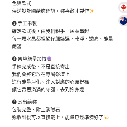
串
色與款式
數
傳送設計圖給妳確認，妳喜歡才製作
量
❸ 手工串製
確定款式後，由我們親手一顆顆串起
每一顆水晶都經過仔細篩選，乾淨、透亮、能量
飽滿
❹ 祭壇能量加持
手鍊完成後，不是直接寄出
我們會將它放在專屬祭壇上
進行能量淨化、注入對應的心願祝福
讓它帶著滿滿的守護，去到妳身邊
❺ 寄出給妳
包裝完整、附上消磁石
妳收到後可以直接戴上，能量已經準備好了