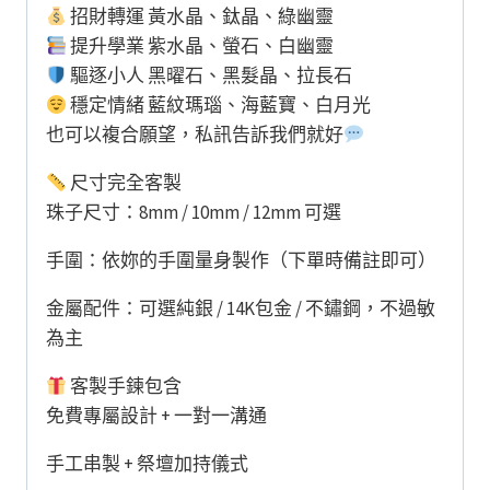
招財轉運 黃水晶、鈦晶、綠幽靈
提升學業 紫水晶、螢石、白幽靈
驅逐小人 黑曜石、黑髮晶、拉長石
穩定情緒 藍紋瑪瑙、海藍寶、白月光
也可以複合願望，私訊告訴我們就好
尺寸完全客製
珠子尺寸：8mm / 10mm / 12mm 可選
手圍：依妳的手圍量身製作（下單時備註即可）
金屬配件：可選純銀 / 14K包金 / 不鏽鋼，不過敏
為主
客製手鍊包含
免費專屬設計 + 一對一溝通
手工串製 + 祭壇加持儀式