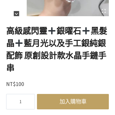
高級感閃靈
銀曜石
黑髮
晶
藍月光以及手工銀純銀
配飾 原創設計款水晶手鏈手
串
NT$
100
高
加入購物車
級
感