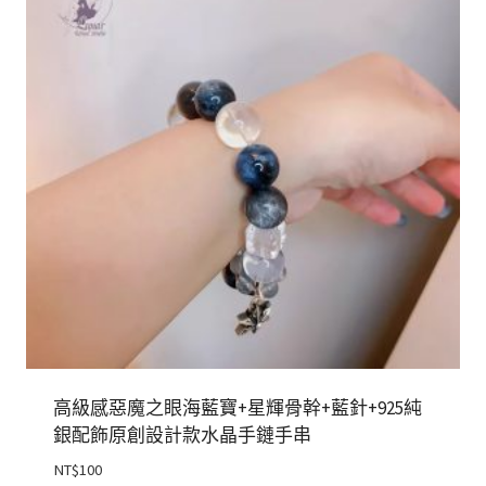
高級感惡魔之眼海藍寶+星輝骨幹+藍針+925純
銀配飾原創設計款水晶手鏈手串
NT$
100