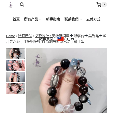
Skip
0
to
content
首頁
所有产品
新手指南
联系我們
支付方式
Home
/
所有产品
/
女款設計
/
高級感閃靈
銀曜石
黑髮晶
藍
結帳頁面
ZH-TW
月光以及手工銀純銀配飾 原創設計款水晶手鏈手串