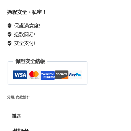
閃
靈
過程安全、私密！
保證滿意度!
銀
退款簡易!
曜
石
安全支付!
黑
保證安全結帳
髮
晶
藍
月
分類:
女款設計
光
以
描述
及
手