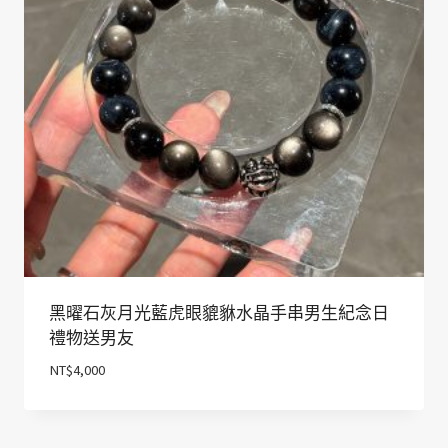
黑曜石灰月光藍虎眼貔貅水晶手串男生紀念日
禮物送男友
NT$
4,000