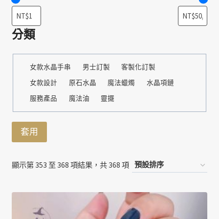
分類
分
女款水晶手串
男士訂製
客製化訂製
類
女款設計
原石水晶
魔法蠟燭
水晶項鏈
服務產品
魔法油
靈擺
套用
顯示第 353 至 368 項結果，共 368 項