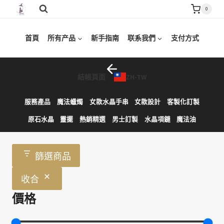
Skip
0
to
content
首頁
所有产品
新手指南
联系我們
支付方式
結帳頁面
ZH-TW
服務產品
魔法蠟燭
女款水晶手串
女款設計
客製化訂製
原石水晶
靈擺
熱銷精選
男士訂製
水晶項鏈
魔法油
篩選商品
收合
價格