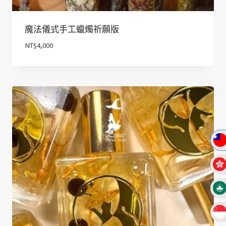
魔法儀式手工蠟燭祈願版
NT$
4,000