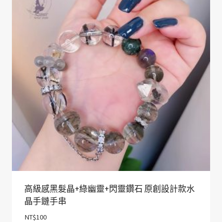
高級感黑髮晶+綠幽靈+閃靈鑽石 原創設計款水
晶手鏈手串
NT$
100