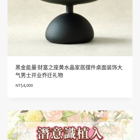
黑金能量·财富之座黄水晶家居摆件桌面装饰大
气男士开业乔迁礼物
NT$
4,000